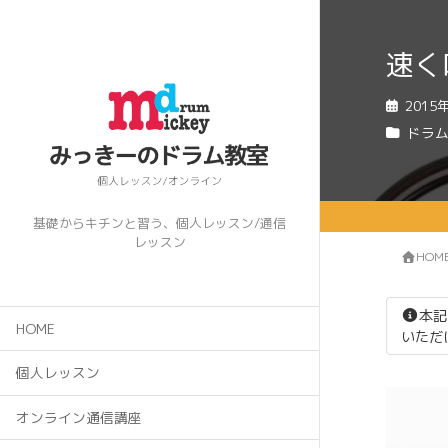
速く
2015
ドラ
基礎からキチンと習う、個人レッスン/通信
レッスン
HOM
本記
HOME
いただ
個人レッスン
オンライン通信講座