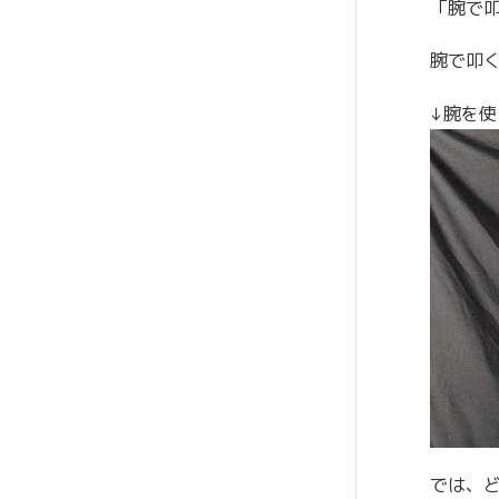
「腕で
腕で叩
↓腕を使
では、