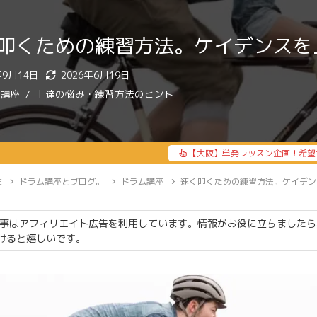
叩くための練習方法。ケイデンスを
年9月14日
2026年6月19日
ム講座
上達の悩み・練習方法のヒント
【大阪】単発レッスン企画！希望
E
ドラム講座とブログ。
ドラム講座
速く叩くための練習方法。ケイデン
事はアフィリエイト広告を利用しています。情報がお役に立ちましたら
けると嬉しいです。