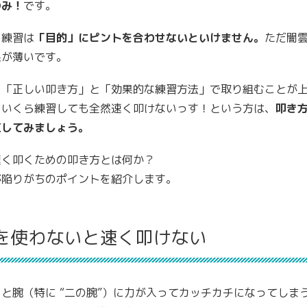
のみ！
です。
、練習は
「目的」にピントを合わせないといけません。
ただ闇
果が薄いです。
と「正しい叩き方」と「効果的な練習方法」で取り組むことが
。いくら練習しても全然速く叩けないっす！という方は、
叩き
直してみましょう。
速く叩くための叩き方とは何か？
が陥りがちのポイントを紹介します。
を使わないと速く叩けない
と腕（特に “二の腕”）に力が入ってカッチカチになってしま