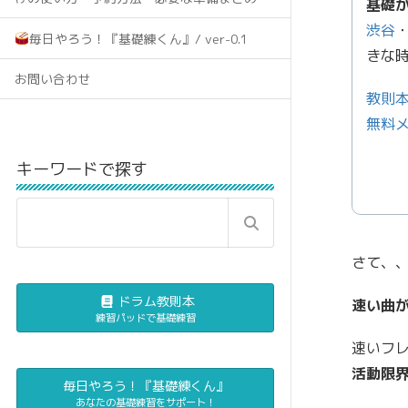
基礎
渋谷
毎日やろう！『基礎練くん』/ ver-0.1
きな
お問い合わせ
教則
無料
キーワードで探す
さて、
ドラム教則本
速い曲
練習パッドで基礎練習
速いフ
活動限
毎日やろう！『基礎練くん』
あなたの基礎練習をサポート！