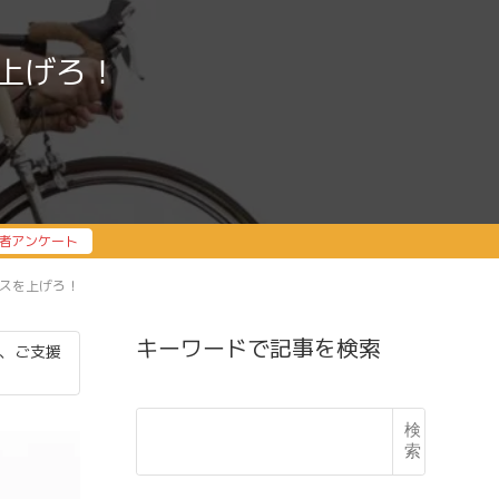
上げろ！
者アンケート
スを上げろ！
キーワードで記事を検索
、ご支援
検
索