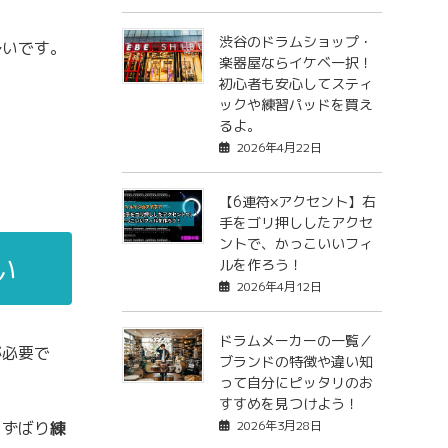
渋谷のドラムショップ・
多いです。
楽器屋ならイケベ一択！
初心者も安心してスティ
ックや練習パッドを買え
るよ。
2026年4月22日
【6連符×アクセント】右
手をゴリ押ししたアクセ
ントで、かっこいいフィ
い
ルを作ろう！
2026年4月12日
ドラムメーカーの一覧／
が必要で
ブランドの特徴や違い知
って自分にピッタリのお
すすめを見つけよう！
、ずばり
練
2026年3月28日