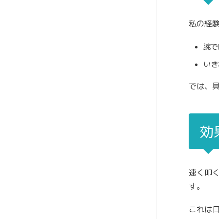
私の経
腕で
いき
では、
効
速く叩
す。
これは