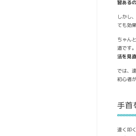
習ある
しかし
ても効
ちゃん
道です
法を見
では、
初心者
手首
速く叩く