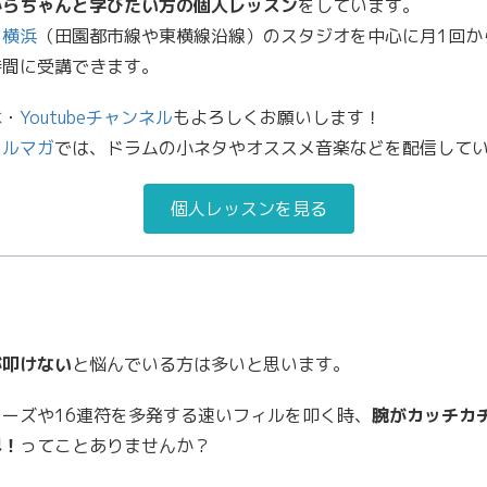
からちゃんと学びたい方の個人レッスン
をしています。
・
横浜
（田園都市線や東横線沿線）のスタジオを中心に月1回か
時間に受講できます。
本
・
Youtubeチャンネル
もよろしくお願いします！
メルマガ
では、ドラムの小ネタやオススメ音楽などを配信して
個人レッスンを見る
、
が叩けない
と悩んでいる方は多いと思います。
レーズや16連符を多発する速いフィルを叩く時、
腕がカッチカ
界！
ってことありませんか？