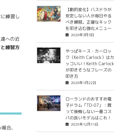
【劇的変化】バスドラが
安定しない人が毎日やる
雲に練習し
べき練習。正確なキック
を叩き込む強化メニュー
2026年3月3日
上達への近
方と練習方
やっぱキース・カーロッ
ク（Keith Carlock）はカ
ッコいい！Keith Carlock
が叩きそうなフレーズの
叩き方
2026年1月22日
ローランドのおすすめ電
子ドラム「TD-07」：買
って後悔しない一番コス
パの良いモデルはこれ！
2025年12月11日
う場合、