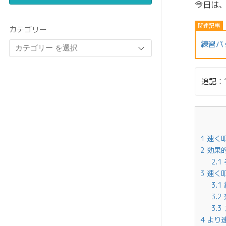
今日は
カテゴリー
練習パ
追記：
1
速く
2
効果
2.1
3
速く
3.1
3.2
3.3
4
より