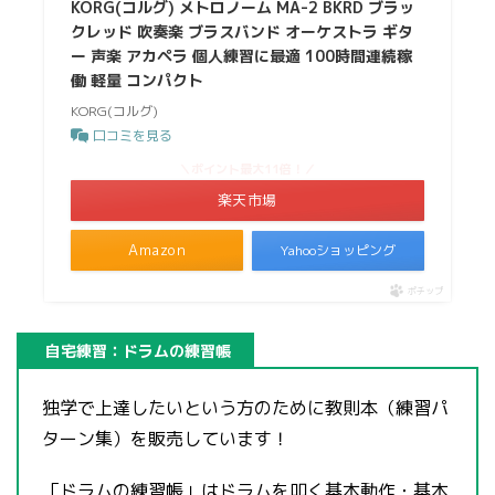
KORG(コルグ) メトロノーム MA-2 BKRD ブラッ
クレッド 吹奏楽 ブラスバンド オーケストラ ギタ
ー 声楽 アカペラ 個人練習に最適 100時間連続稼
働 軽量 コンパクト
KORG(コルグ)
口コミを見る
＼ポイント最大11倍！／
楽天市場
Amazon
Yahooショッピング
ポチップ
自宅練習：ドラムの練習帳
独学で上達したいという方のために教則本（練習パ
ターン集）を販売しています！
「ドラムの練習帳」はドラムを叩く基本動作・基本