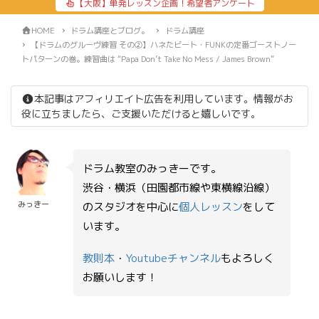
【大阪】単発レッスン企画！希望者アンケート
HOME
ドラム講座とブログ。
ドラム講座
【ドラムのグルーヴ練習 その②】ハネたビート・FUNKの定番ゴーストノー
トパターンの巻。練習曲は “Papa Don’t Take No Mess / James Brown”
本記事はアフィリエイト広告を利用しています。情報がお
役に立ちましたら、ご支援いただけると嬉しいです。
ドラム教室のみっきーです。
渋谷・横浜（田園都市線や東横線沿線）
みっきー
のスタジオを中心に
個人レッスン
をして
います。
教則本
・
Youtubeチャンネル
もよろしく
お願いします！