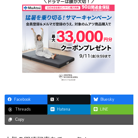
＼ドラマーは腰が大切！／
Facebook
X
Bluesky
Hatena
LINE
Threads
Copy