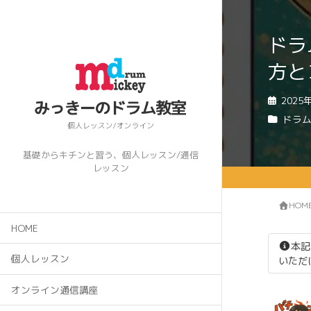
ドラ
方と
2025
ドラ
基礎からキチンと習う、個人レッスン/通信
レッスン
HOM
HOME
本記
個人レッスン
いただ
オンライン通信講座