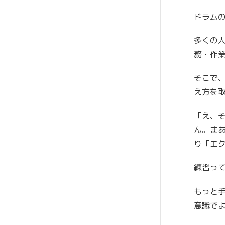
ドラム
多くの
務・作
そこで
え方を
「え、
ん。ま
り「エ
練習っ
もっと
意識で