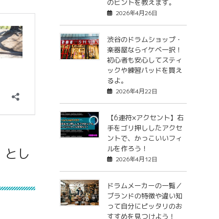
のヒントを教えます。
2026年4月26日
渋谷のドラムショップ・
楽器屋ならイケベ一択！
初心者も安心してスティ
ックや練習パッドを買え
るよ。
2026年4月22日
【6連符×アクセント】右
手をゴリ押ししたアクセ
ントで、かっこいいフィ
ルを作ろう！
」とし
2026年4月12日
ドラムメーカーの一覧／
ブランドの特徴や違い知
って自分にピッタリのお
すすめを見つけよう！