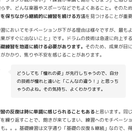
限らず、どんな楽器やスポーツなどでもよくあること。そのた
ンを保ちながら継続的に練習を続ける方法
を見つけることが重
練習においてモチベーションが下がる理由は様々ですが、最も
結果がすぐに出ないこと」です。ドラムの技術は急速に向上す
基礎練習を地道に続ける必要があります。
そのため、成果が目
間がかかり、焦りや不安を感じることがあります。
どうしても「憧れの姿」が先行しちゃうので、自分
の技術が憧れと遠いと「こんなの違う！」と思っち
ー
ゃうのよね。その気持ち、よくわかります。
練習の反復は時に単調に感じられることもある
と思います。同
ズを繰り返すことで、飽きが来てしまい、練習へのモチベーシ
とも。。。基礎練習は文字通り「基礎の反復＆継続」なので、