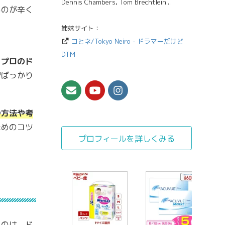
Dennis Chambers, Tom Brechtlein...
るのが辛く
姉妹サイト：
コとネ/Tokyo Neiro - ドラマーだけど
DTM
、
プロのド
習ばっかり
つ方法や考
ためのコツ
プロフィールを詳しくみる
るのは、ド