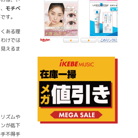
め、
モチベ
要です。
よくある理
るわけでは
に見えるま
じリズムや
ョンが低下
得手不得手