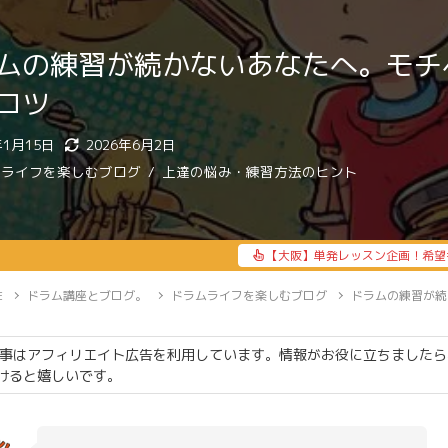
ムの練習が続かないあなたへ。モチ
コツ
年1月15日
2026年6月2日
ムライフを楽しむブログ
上達の悩み・練習方法のヒント
【大阪】単発レッスン企画！希望
E
ドラム講座とブログ。
ドラムライフを楽しむブログ
ドラムの練習が続
事はアフィリエイト広告を利用しています。情報がお役に立ちましたら
けると嬉しいです。