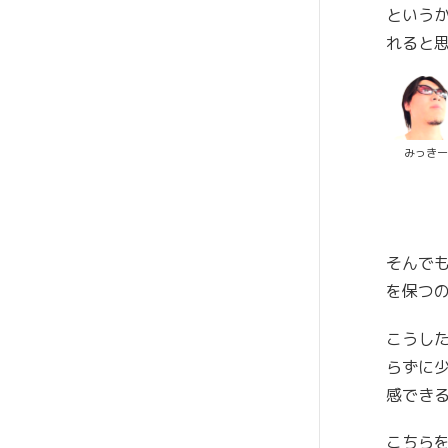
という
れると
みっき
そんで
を保つ
こうし
らずに
感でき
こちら