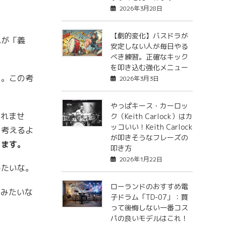
2026年3月28日
【劇的変化】バスドラが
れが「義
安定しない人が毎日やる
。
べき練習。正確なキック
を叩き込む強化メニュー
う。この考
2026年3月3日
。
やっぱキース・カーロッ
しれませ
ク（Keith Carlock）はカ
ッコいい！Keith Carlock
と考えるよ
が叩きそうなフレーズの
ります。
叩き方
2026年1月22日
みたいな。
ローランドのおすすめ電
」みたいな
子ドラム「TD-07」：買
って後悔しない一番コス
パの良いモデルはこれ！