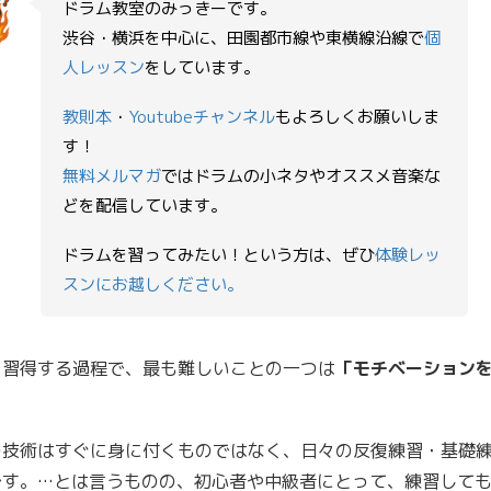
ドラム教室のみっきーです。
渋谷・横浜を中心に、田園都市線や東横線沿線で
個
ー
人レッスン
をしています。
教則本
・
Youtubeチャンネル
もよろしくお願いしま
す！
無料メルマガ
ではドラムの小ネタやオススメ音楽な
どを配信しています。
ドラムを習ってみたい！という方は、ぜひ
体験レッ
スンにお越しください。
を習得する過程で、最も難しいことの一つは
「モチベーション
。
の技術はすぐに身に付くものではなく、日々の反復練習・基礎
です。…とは言うものの、初心者や中級者にとって、練習して