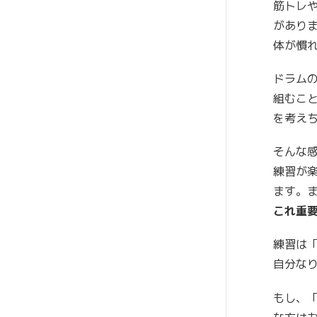
筋トレ
があり
体が慣
ドラム
組むこ
を考え
そんな
練習が
ます。
これ重
練習は
自分な
もし、