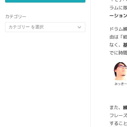
ラムに
ーショ
カテゴリー
ドラム
由は「
なく、
でに時
みっき
また、
フレー
するこ