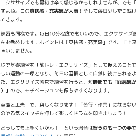
やエクササイズでも最初は辛く感じるかもしれませんが、でも
ますよね。この
爽快感・充実感が大事！
そして毎日少しずつ続
れてきます。
の練習も同様です。毎日10分程度でもいいので、エクササイズ
とをお勧めします。ポイントは「爽快感・充実感」です。「上
ちゃいけません。
感じで基礎練習を「筋トレ・エクササイズ」として捉えること
楽しい運動の一環となり、毎日の習慣として自然に続けられる
また、エクササイズ感覚で練習を行うと、短
時間でも「罪悪感
要）」
ので、モチベーションも保ちやすくなります。
「意識と工夫」で、楽しくなります！「苦行・作業」にならな
りのやる気スイッチを押して楽しくドラムを叩きましょう！
「どうしても上手くいかん！」という場合は
習うのも一つの手