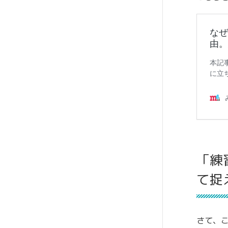
「練
て捉
さて、