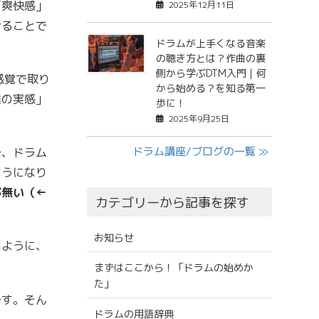
「爽快感」
2025年12月11日
けることで
ドラムが上手くなる音楽
の聴き方とは？作曲の裏
側から学ぶDTM入門｜何
感覚で取り
から始める？を知る第一
達の実感」
歩に！
2025年9月25日
ドラム講座/ブログの一覧 ≫
で、ドラム
ようになり
が無い（←
カテゴリーから記事を探す
お知らせ
いように、
まずはここから！「ドラムの始めか
た」
です。そん
ドラムの用語辞典