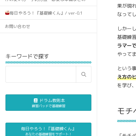
果が現
毎日やろう！『基礎練くん』/ ver-0.1
なって
お問い合わせ
しかー
基礎練
ラマー
やって
キーワードで探す
という
え方の
を学び
ドラム教則本
練習パッドで基礎練習
モチ
毎日やろう！『基礎練くん』
あなたの基礎練習をサポート！
「モチ