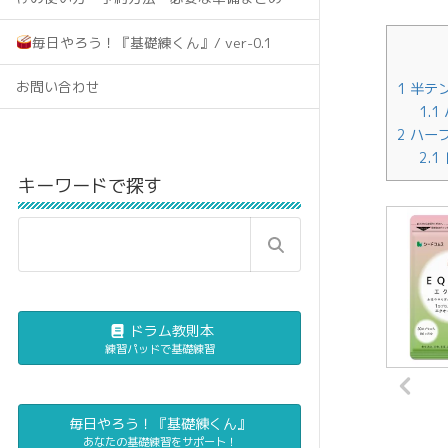
毎日やろう！『基礎練くん』/ ver-0.1
お問い合わせ
1
半テ
1.1
2
ハー
2.1
キーワードで探す
ドラム教則本
練習パッドで基礎練習
毎日やろう！『基礎練くん』
あなたの基礎練習をサポート！