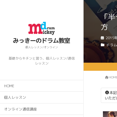
「半
方
2015
ドラ
基礎からキチンと習う、個人レッスン/通信
レッスン
HOM
HOME
本記
個人レッスン
いただ
オンライン通信講座