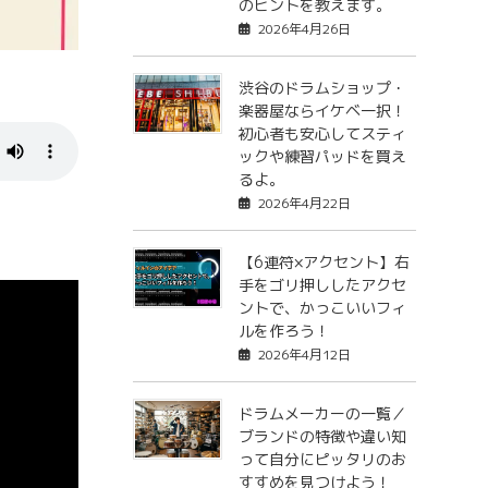
のヒントを教えます。
2026年4月26日
渋谷のドラムショップ・
楽器屋ならイケベ一択！
初心者も安心してスティ
ックや練習パッドを買え
るよ。
2026年4月22日
【6連符×アクセント】右
手をゴリ押ししたアクセ
ントで、かっこいいフィ
ルを作ろう！
2026年4月12日
ドラムメーカーの一覧／
ブランドの特徴や違い知
って自分にピッタリのお
すすめを見つけよう！