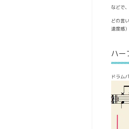
などで
どの言
速度感
ハー
ドラム