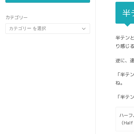
半
カテゴリー
半テン
り感じ
逆に、
「半テン
ね。
「半テ
ハーフ
（Hal