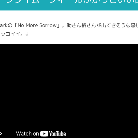
n Parkの「No More Sorrow」。助さん格さんが出てきそうな
カッコイイ。↓