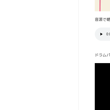
音源で
ドラム