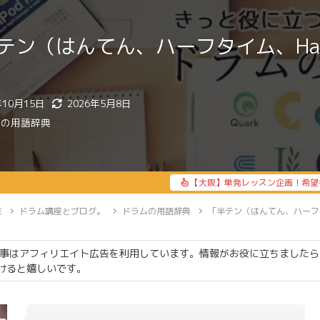
テン（はんてん、ハーフタイム、Half-
年10月15日
2026年5月8日
ムの用語辞典
【大阪】単発レッスン企画！希望
E
ドラム講座とブログ。
ドラムの用語辞典
「半テン（はんてん、ハーフタイ
事はアフィリエイト広告を利用しています。情報がお役に立ちましたら
けると嬉しいです。