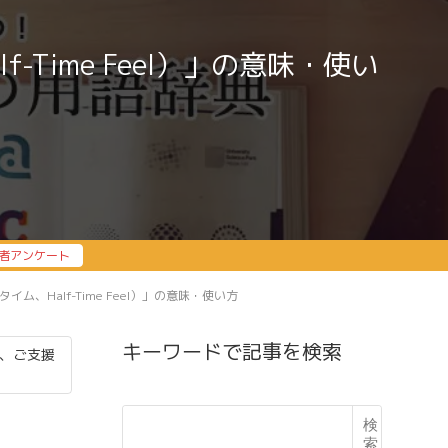
Time Feel）」の意味・使い
者アンケート
ム、Half-Time Feel）」の意味・使い方
キーワードで記事を検索
、ご支援
検
索