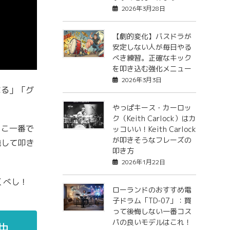
2026年3月28日
【劇的変化】バスドラが
安定しない人が毎日やる
べき練習。正確なキック
を叩き込む強化メニュー
2026年3月3日
なる」「グ
やっぱキース・カーロッ
ク（Keith Carlock）はカ
ここ一番で
ッコいい！Keith Carlock
が叩きそうなフレーズの
識して叩き
叩き方
2026年1月22日
くべし！
ローランドのおすすめ電
子ドラム「TD-07」：買
って後悔しない一番コス
パの良いモデルはこれ！
曲