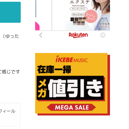
く（ゆった
て感じです
フィール