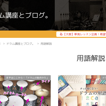
ム講座とブログ。
【大阪】単発レッスン企画！希望
E
ドラム講座とブログ。
用語解説
用語解説
まずはここから！「ドラムの始めかた」
ド