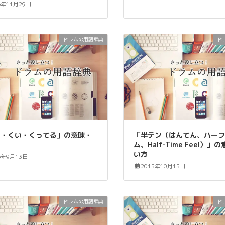
6年11月29日
ドラムの用語辞典
ド
う・くい・くってる」の意味・
「半テン（はんてん、ハー
方
ム、Half-Time Feel）」
い方
6年9月13日
2015年10月15日
ドラムの用語辞典
ド