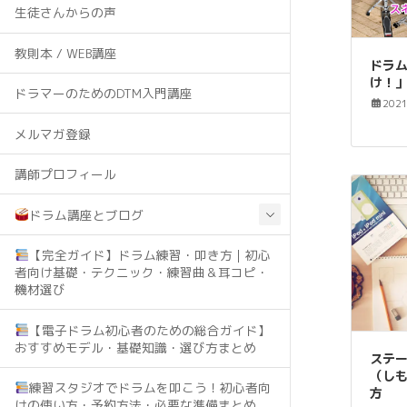
生徒さんからの声
教則本 / WEB講座
ドラ
け！
ドラマーのためのDTM入門講座
202
メルマガ登録
講師プロフィール
ドラム講座とブログ
【完全ガイド】ドラム練習・叩き方｜初心
者向け基礎・テクニック・練習曲＆耳コピ・
機材選び
【電子ドラム初心者のための総合ガイド】
おすすめモデル・基礎知識・選び方まとめ
ステ
（し
練習スタジオでドラムを叩こう！初心者向
方
けの使い方・予約方法・必要な準備まとめ