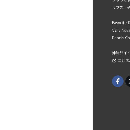
ンやって
ップス、
Favorite
Gary Novak
Dennis Ch
姉妹サイ
コとネ/