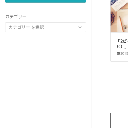
カテゴリー
「2
と）
201
投
稿
の
ペ