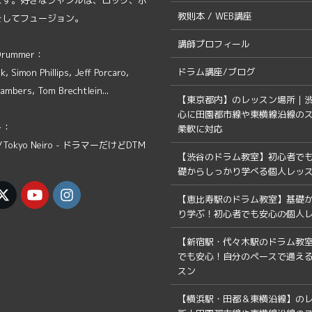
ます。好きなジャンルは、ロック、ポ
教則本 / WEB講座
そしてフュージョン。
講師プロフィール
 Drummer：
ドラム講座/ブログ
, Simon Phillips, Jeff Porcaro,
ambers, Tom Brechtlein...
【東京都内】のレッスン場所｜
心に田園都市線や東横線沿線の
ト：
柔軟に対応
Tokyo Neiro - ドラマーだけどDTM
【渋谷のドラム教室】初心者で
礎からしっかり学べる個人レッ
【恵比寿駅のドラム教室】基礎
り学ぶ！初心者でも安心の個人
【新宿駅・代々木駅のドラム教
でも安心！自分のペースで通え
スン
【横浜駅・田都＆東横沿線】の