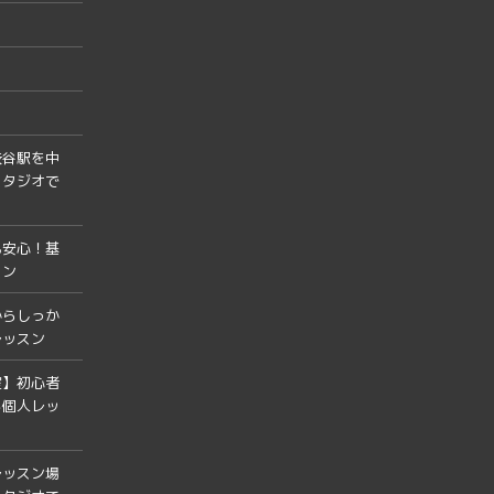
渋谷駅を中
スタジオで
も安心！基
スン
からしっか
レッスン
室】初心者
る個人レッ
レッスン場