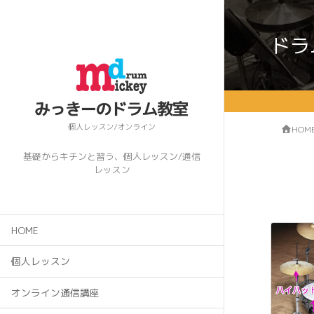
ドラ
HOM
基礎からキチンと習う、個人レッスン/通信
レッスン
HOME
個人レッスン
オンライン通信講座