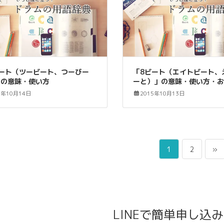
ビート（ツービート、つーびー
「8ビート（エイトビート、
」の意味・使い方
ーと）」の意味・使い方・
5年10月14日
2015年10月13日
ペ
ペ
1
2
»
ー
ー
ジ
ジ
LINEで簡単申し込