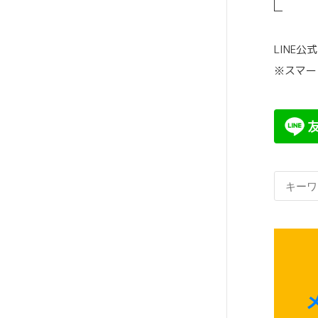
ー
ジ
LINE
送
※スマー
り