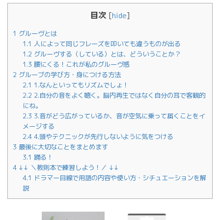
目次
[
hide
]
1
グルーヴとは
1.1
人によって同じフレーズを叩いても違うものが出る
1.2
グルーヴする（している）とは、どういうことか？
1.3
腰にくる！これが私のグルーヴ感
2
グルーブの学び方・身につける方法
2.1
1.なんといってもリズムでしょ！
2.2
2.自分の音をよく聴く。脳内再生ではなく自分の耳で客観的
にね。
2.3
3.音がどう広がっているか、音が空気に乗って届くことをイ
メージする
2.4
4.頭やテクニックが先行しないように気をつける
3
最後に大切なことをまとめます
3.1
踊る！
4
↓↓ ＼教則本で練習しよう！／ ↓↓
4.1
ドラマー目線で用語の内容や使い方・シチュエーションを解
説