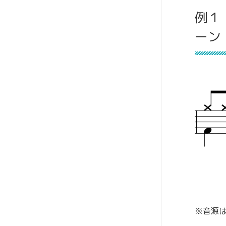
例１
ーン
※音源