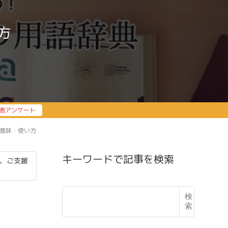
方
者アンケート
意味・使い方
キーワードで記事を検索
、ご支援
検
索