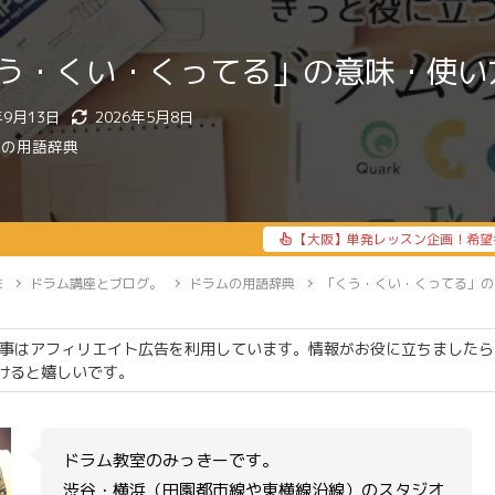
う・くい・くってる」の意味・使い
年9月13日
2026年5月8日
ムの用語辞典
【大阪】単発レッスン企画！希望
E
ドラム講座とブログ。
ドラムの用語辞典
「くう・くい・くってる」の
事はアフィリエイト広告を利用しています。情報がお役に立ちましたら
けると嬉しいです。
ドラム教室のみっきーです。
渋谷・横浜（田園都市線や東横線沿線）のスタジオ