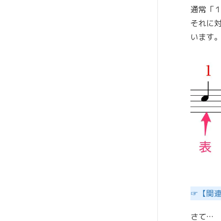
通常「１
それに
います
☞【関連
さて…