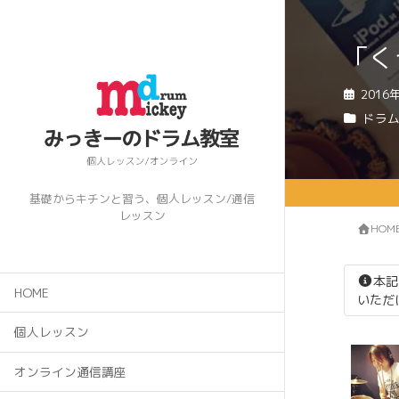
「く
2016
ドラ
基礎からキチンと習う、個人レッスン/通信
レッスン
HOM
本記
HOME
いただ
個人レッスン
オンライン通信講座