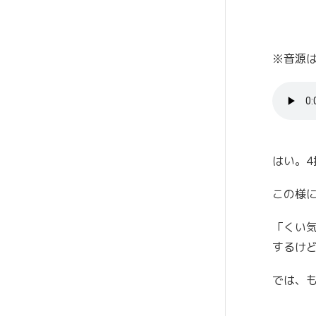
※音源
はい。
この様
「くい
するけ
では、