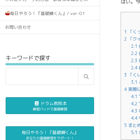
はい。
毎日やろう！『基礎練くん』/ ver-0.1
お問い合わせ
1
「く
2
「ク
2.1
2.2
キーワードで探す
2.3
2.4
3
「く
3.1
4
実際
4.1
“
ドラム教則本
4.2
“
練習パッドで基礎練習
4.3
G
4.4
V
5
まと
毎日やろう！『基礎練くん』
5.1
あなたの基礎練習をサポート！