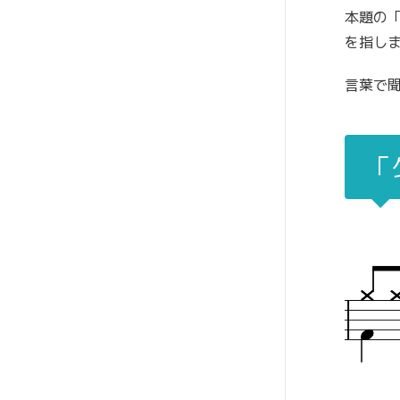
本題の
を指し
言葉で聞
「