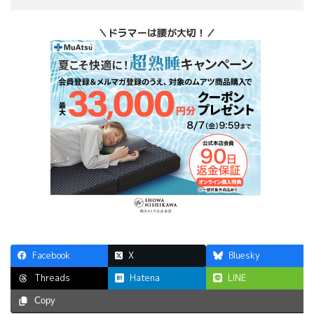
＼ドラマーは腰が大切！／
Facebook
X
Bluesky
Hatena
LINE
Threads
Copy