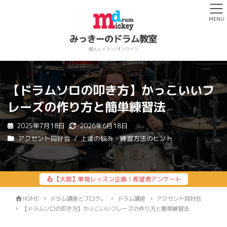
MENU
【ドラムソロの叩き方】かっこいいフ
レーズの作り方と簡単練習法
2025年7月18日
2026年6月18日
アクセント同好会
上達の悩み・練習方法のヒント
【大阪】単発レッスン企画！希望者アンケート
HOME
ドラム講座とブログ。
ドラム講座
アクセント同好会
【ドラムソロの叩き方】かっこいいフレーズの作り方と簡単練習法