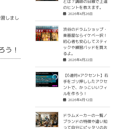
とは？講師の目線で上達
のヒントを教えます。
2026年4月26日
練習しまし
渋谷のドラムショップ・
楽器屋ならイケベ一択！
初心者も安心してスティ
ックや練習パッドを買え
ろう！
るよ。
2026年4月22日
【6連符×アクセント】右
手をゴリ押ししたアクセ
ントで、かっこいいフィ
ルを作ろう！
2026年4月12日
ドラムメーカーの一覧／
ブランドの特徴や違い知
って自分にピッタリのお