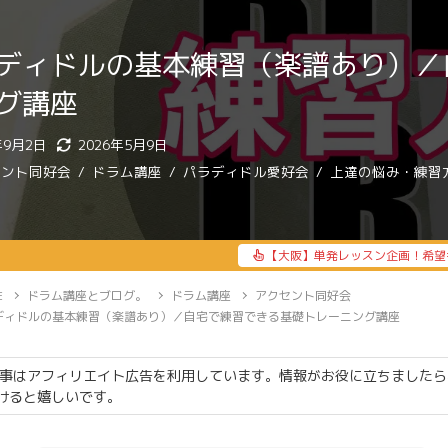
ディドルの基本練習（楽譜あり）／
グ講座
年9月2日
2026年5月9日
セント同好会
ドラム講座
パラディドル愛好会
上達の悩み・練習
【大阪】単発レッスン企画！希望
E
ドラム講座とブログ。
ドラム講座
アクセント同好会
ディドルの基本練習（楽譜あり）／自宅で練習できる基礎トレーニング講座
事はアフィリエイト広告を利用しています。情報がお役に立ちましたら
けると嬉しいです。