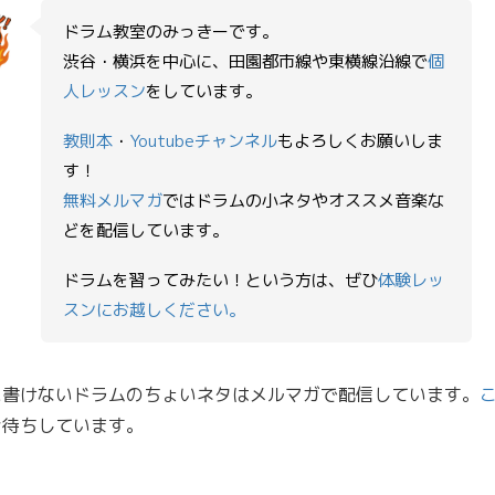
ドラム教室のみっきーです。
渋谷・横浜を中心に、田園都市線や東横線沿線で
個
ー
人レッスン
をしています。
教則本
・
Youtubeチャンネル
もよろしくお願いしま
す！
無料メルマガ
ではドラムの小ネタやオススメ音楽な
どを配信しています。
ドラムを習ってみたい！という方は、ぜひ
体験レッ
スンにお越しください。
に書けないドラムのちょいネタはメルマガで配信しています。
お待ちしています。