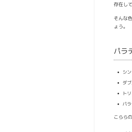
存在し
そんな
ょう。
パラ
シン
ダブ
トリ
パラ
こらら