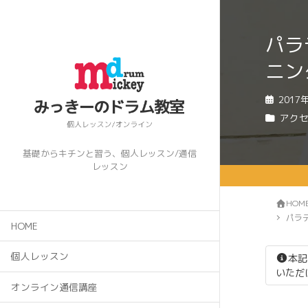
パラ
ニン
2017
アク
基礎からキチンと習う、個人レッスン/通信
レッスン
HOM
パラ
HOME
個人レッスン
本記
いただ
オンライン通信講座