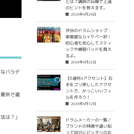
とは？講師の目線で上達
のヒントを教えます。
2026年4月26日
渋谷のドラムショップ・
楽器屋ならイケベ一択！
初心者も安心してスティ
ックや練習パッドを買え
るよ。
2026年4月22日
々なパラデ
【6連符×アクセント】右
手をゴリ押ししたアクセ
ントで、かっこいいフィ
所要所で適
ルを作ろう！
2026年4月12日
方法は？」
ドラムメーカーの一覧／
ブランドの特徴や違い知
って自分にピッタリのお