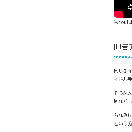
※You
叩き
同じ手
ィドル
そうな
切なパ
ちなみ
という