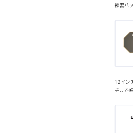
練習パ
12イン
チまで