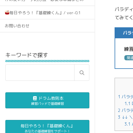
パラデ
毎日やろう！『基礎練くん』/ ver-0.1
てみて
お問い合わせ
パラ
練
キーワードで探す
関
1
パラ
ドラム教則本
1.1
練習パッドで基礎練習
2
パラ
3
↓↓ 
3.1
毎日やろう！『基礎練くん』
あなたの基礎練習をサポート！