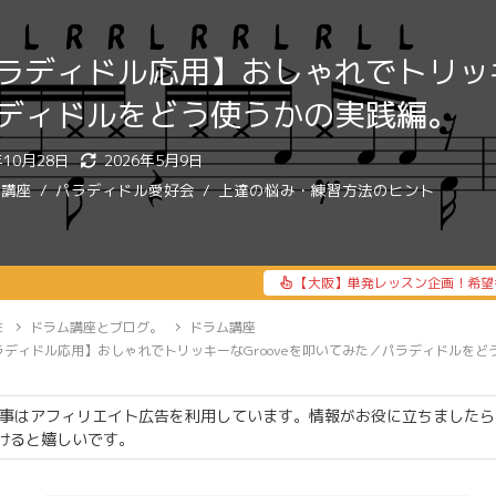
ラディドル応用】おしゃれでトリッキ
ディドルをどう使うかの実践編。
年10月28日
2026年5月9日
ム講座
パラディドル愛好会
上達の悩み・練習方法のヒント
【大阪】単発レッスン企画！希望
E
ドラム講座とブログ。
ドラム講座
ラディドル応用】おしゃれでトリッキーなGrooveを叩いてみた／パラディドルをど
事はアフィリエイト広告を利用しています。情報がお役に立ちましたら
けると嬉しいです。