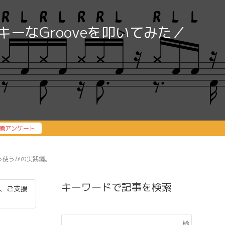
ーなGrooveを叩いてみた／
者アンケート
う使うかの実践編。
キーワードで記事を検索
、ご支援
検