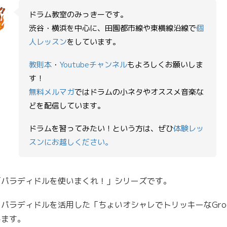
ドラム教室のみっきーです。
渋谷・横浜を中心に、田園都市線や東横線沿線で
個
ー
人レッスン
をしています。
教則本
・
Youtubeチャンネル
もよろしくお願いしま
す！
無料メルマガ
ではドラムの小ネタやオススメ音楽な
どを配信しています。
ドラムを習ってみたい！という方は、ぜひ
体験レッ
スンにお越しください。
「パラディドルを使いまくれ！」シリーズです。
パラディドルを活用した「ちょいオシャレでトリッキーなGroo
します。