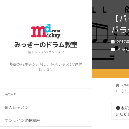
【パ
パラ
2017
ドラ
基礎からキチンと習う、個人レッスン/通信
レッスン
HOM
【パ
HOME
個人レッスン
本記
いただ
オンライン通信講座