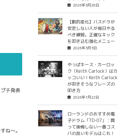
2026年3月28日
【劇的変化】バスドラが
安定しない人が毎日やる
べき練習。正確なキック
を叩き込む強化メニュー
2026年3月3日
やっぱキース・カーロッ
ク（Keith Carlock）はカ
ッコいい！Keith Carlock
が叩きそうなフレーズの
うプチ発表
叩き方
2026年1月22日
ローランドのおすすめ電
子ドラム「TD-07」：買
って後悔しない一番コス
ですね〜。
パの良いモデルはこれ！