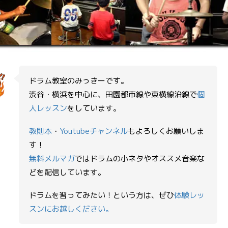
ドラム教室のみっきーです。
渋谷・横浜を中心に、田園都市線や東横線沿線で
個
ー
人レッスン
をしています。
教則本
・
Youtubeチャンネル
もよろしくお願いしま
す！
無料メルマガ
ではドラムの小ネタやオススメ音楽な
どを配信しています。
ドラムを習ってみたい！という方は、ぜひ
体験レッ
スンにお越しください。