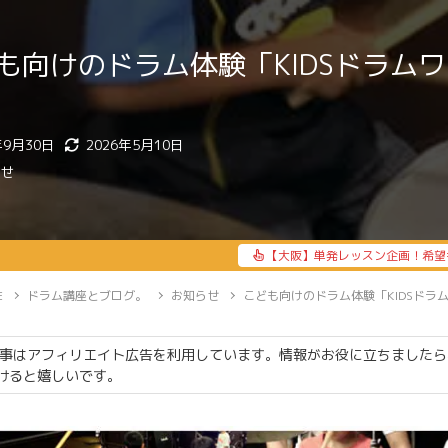
も向けのドラム体験「KIDSドラム
年9月30日
2026年5月10日
らせ
【大阪】単発レッスン企画！希望
E
ドラム講座とブログ。
お知らせ
こども向けのドラム体験「KIDSドラ
事はアフィリエイト広告を利用しています。情報がお役に立ちましたら
けると嬉しいです。