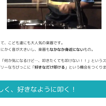
って、こども達にも大人気の楽器です。
とにかく音が大きいし、楽器も
なかなか身近にない
もの。
、「何か気になるけど…、叩きたくても叩けない！！」という
グリーなちびっこに「
好きなだけ叩ける
」という機会をつくり
しく、好きなように叩く！