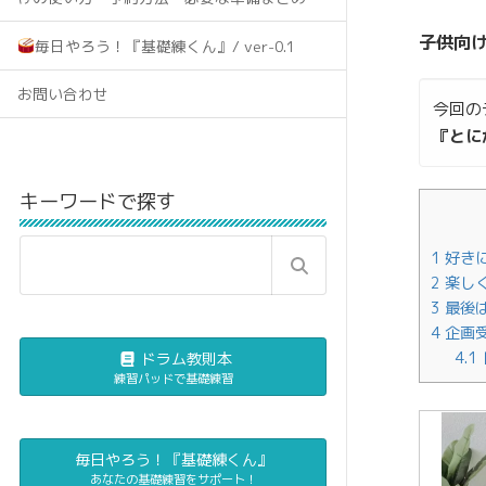
子供向
毎日やろう！『基礎練くん』/ ver-0.1
お問い合わせ
今回の
『とに
キーワードで探す
1
好き
2
楽し
3
最後
4
企画受
4.1
ドラム教則本
練習パッドで基礎練習
毎日やろう！『基礎練くん』
あなたの基礎練習をサポート！