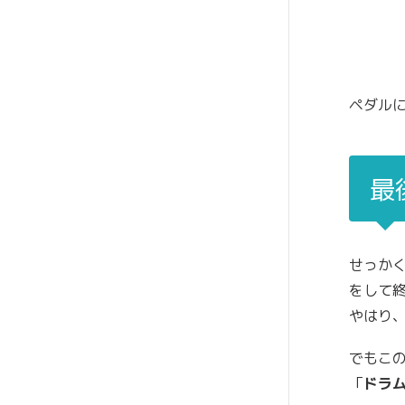
ペダル
最
せっか
をして
やはり
でもこ
「
ドラ