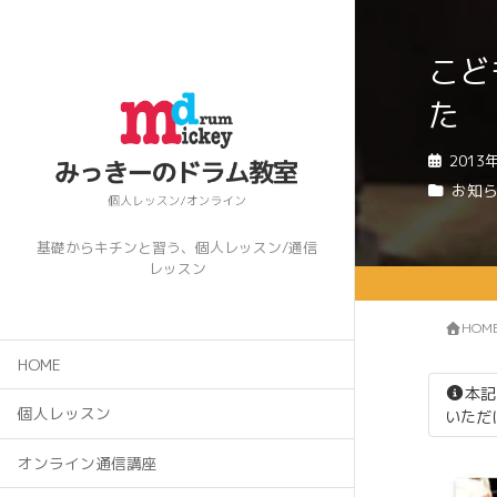
こど
た
2013
お知
基礎からキチンと習う、個人レッスン/通信
レッスン
HOM
HOME
本記
個人レッスン
いただ
オンライン通信講座