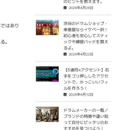
のヒントを教えます。
2026年4月26日
渋谷のドラムショップ・
器ではあり
楽器屋ならイケベ一択！
初心者も安心してスティ
れる。
ックや練習パッドを買え
るよ。
2026年4月22日
【6連符×アクセント】右
手をゴリ押ししたアクセ
ントで、かっこいいフィ
ルを作ろう！
2026年4月12日
ドラムメーカーの一覧／
ブランドの特徴や違い知
って自分にピッタリのお
すすめを見つけよう！