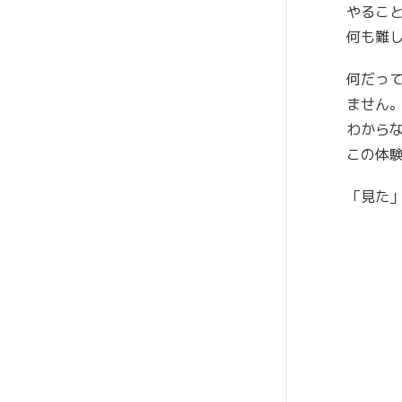
やるこ
何も難
何だっ
ません
わから
この体
「見た