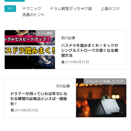
テクニック
ドラム教室ぶっちゃけ話
上達のコツ
タグ
改善のヒント
ドラム講座
前の記事
バスドラを踏みまくれ！キックの
シングルストロークが速くなる練
習方法
2019年8月31日
ドラムライフを楽しむブログ
次の記事
ドラマーが持っていれば幸せにな
れる練習の必需品といえば…譜面
台！
2019年9月26日