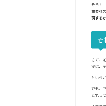
そう！
重要な
現する
そ
さて、
実は、
という
でも、
これっ