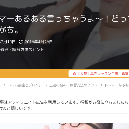
マーあるある言っちゃうよ〜！どっ
がち。
年7月19日
2016年4月26日
の悩み・練習方法のヒント
【大阪】単発レッスン企画！希望
E
ドラム講座とブログ。
上達の悩み・練習方法のヒント
ドラマーあるあ
事はアフィリエイト広告を利用しています。情報がお役に立ちましたら
けると嬉しいです。