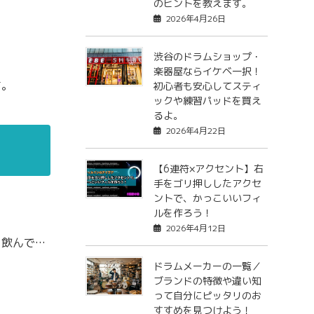
のヒントを教えます。
2026年4月26日
。
渋谷のドラムショップ・
楽器屋ならイケベ一択！
す。
初心者も安心してスティ
ックや練習パッドを買え
るよ。
2026年4月22日
【6連符×アクセント】右
手をゴリ押ししたアクセ
ントで、かっこいいフィ
ルを作ろう！
2026年4月12日
を飲んで…
ドラムメーカーの一覧／
ブランドの特徴や違い知
って自分にピッタリのお
すすめを見つけよう！