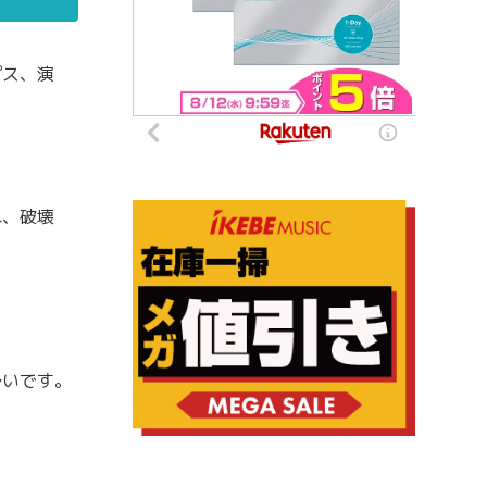
プス、演
れ、破壊
多いです。