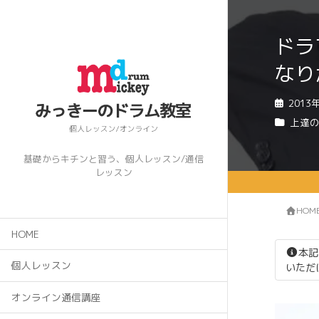
ドラ
なり
2013
上達
基礎からキチンと習う、個人レッスン/通信
レッスン
HOM
HOME
本記
個人レッスン
いただ
オンライン通信講座