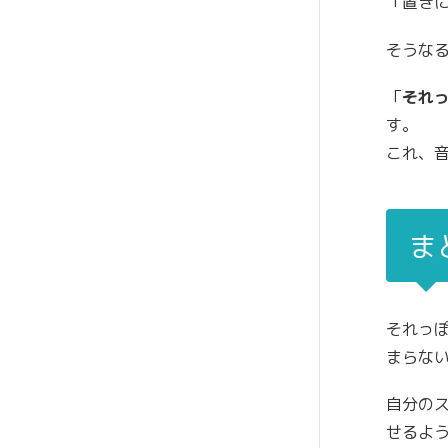
「置き
そうな
「
それ
す。
これ、
ま
それっ
まらな
自分の
せるよ