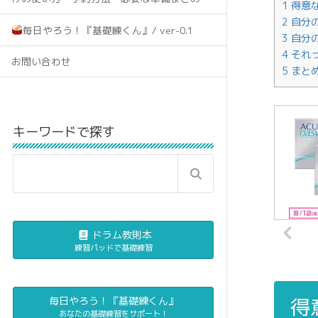
1
得意
2
自分
毎日やろう！『基礎練くん』/ ver-0.1
3
自分
4
それ
お問い合わせ
5
まと
キーワードで探す
ドラム教則本
練習パッドで基礎練習
得
毎日やろう！『基礎練くん』
あなたの基礎練習をサポート！