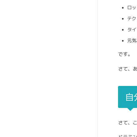
ロッ
テク
タイ
元気
です。
さて、
自
さて、