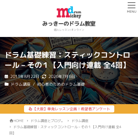
MENU
ドラム基礎練習：スティックコントロ
ール – その１【入門向け連載 全4回】
2013年8月22日
2026年7月6日
ドラム講座
初心者のためのドラム基礎
【大阪】単発レッスン企画！希望者アンケート
HOME
ドラム講座とブログ。
ドラム講座
ドラム基礎練習：スティックコントロール – その１【入門向け連載 全4
回】