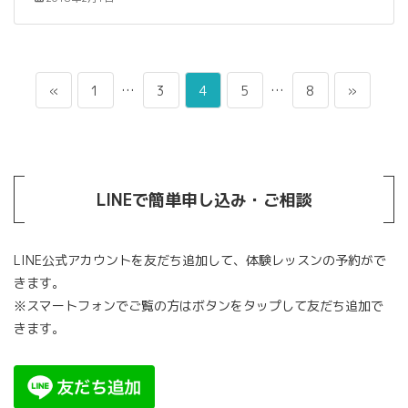
投
ペ
…
ペ
ペ
ペ
…
ペ
«
1
3
4
5
8
»
稿
ー
ー
ー
ー
ー
の
ジ
ジ
ジ
ジ
ジ
ペ
ー
LINEで簡単申し込み・ご相談
ジ
送
LINE公式アカウントを友だち追加して、体験レッスンの予約がで
り
きます。
※スマートフォンでご覧の方はボタンをタップして友だち追加で
きます。