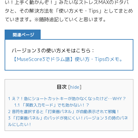
い！上手く動かんぞ！」みたいなストレスMAXのドタバ
タと、その解決方法を「使い方メモ・Tips」としてまとめ
ていきます。※随時追記していくと思います。
関連ページ
バージョン３の使い方メモはこちら：
【MuseScore3でドラム譜】使い方・Tipsのメモ。
目次
[
hide
]
1
え？！急にショートカットキーが効かなくなったけど…WHY？
1.1
「英数入力モード」でも効かない！？
2
音符を選択すると「打楽器パネル」が自動表示されて邪魔！
3
「打楽器パネル」のパッドが見にくい！バージョン３の時のパネ
ルにしたい！