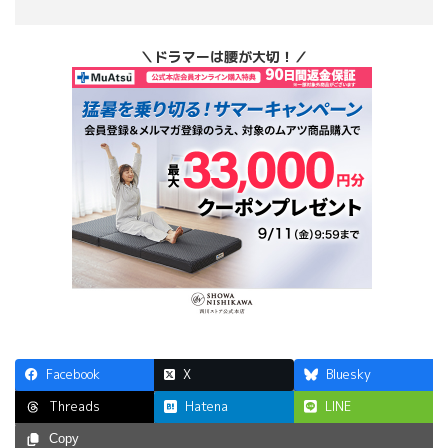
＼ドラマーは腰が大切！／
Facebook
X
Bluesky
Hatena
LINE
Threads
Copy