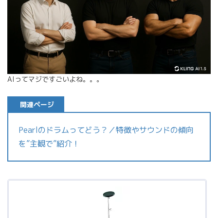
AIってマジですごいよね。。。
関連ページ
Pearlのドラムってどう？／特徴やサウンドの傾向
を”主観で”紹介！