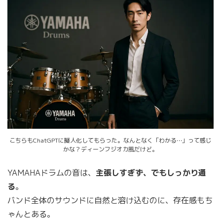
こちらもChatGPTに擬人化してもらった。なんとなく「わかる…」って感じ
かな？ディーンフジオカ風だけど。
YAMAHAドラムの音は、
主張しすぎず、でもしっかり通
る
。
バンド全体のサウンドに自然と溶け込むのに、存在感もち
ゃんとある。