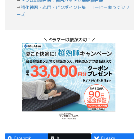
⇒
ドラムの練習帳：練習パッドで基礎練習編
⇒
強化練習・応用・ピンポイント集｜コーヒー奢ってシリ
ーズ
＼ドラマーは腰が大切！／
Facebook
X
Bluesky