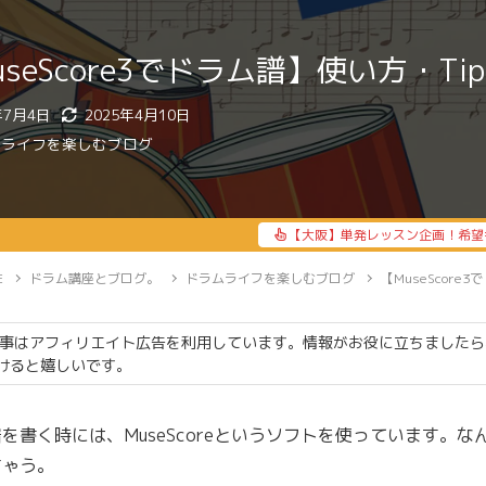
useScore3でドラム譜】使い方・Ti
年7月4日
2025年4月10日
ムライフを楽しむブログ
【大阪】単発レッスン企画！希望
E
ドラム講座とブログ。
ドラムライフを楽しむブログ
【MuseScore
事はアフィリエイト広告を利用しています。情報がお役に立ちましたら
けると嬉しいです。
を書く時には、MuseScoreというソフトを使っています。な
ちゃう。