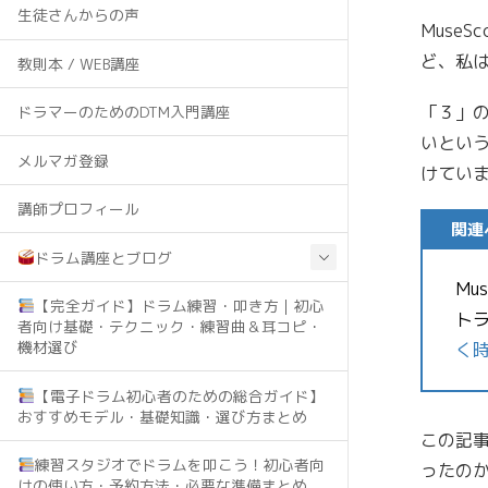
生徒さんからの声
Muse
ど、私
教則本 / WEB講座
「３」
ドラマーのためのDTM入門講座
いという
メルマガ登録
けてい
講師プロフィール
関連
ドラム講座とブログ
Mu
【完全ガイド】ドラム練習・叩き方｜初心
トラ
者向け基礎・テクニック・練習曲＆耳コピ・
機材選び
く時
【電子ドラム初心者のための総合ガイド】
おすすめモデル・基礎知識・選び方まとめ
この記事
練習スタジオでドラムを叩こう！初心者向
ったのか
けの使い方・予約方法・必要な準備まとめ