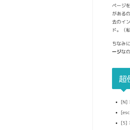
ページ
があるの
去のイ
ド。（私
ちなみ
ージ
な
超
[N
[e
[5