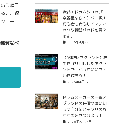
という項目
渋谷のドラムショップ・
クすると、過
楽器屋ならイケベ一択！
ウンロー
初心者も安心してスティ
ックや練習パッドを買え
るよ。
無機質なペ
2026年4月22日
【6連符×アクセント】右
手をゴリ押ししたアクセ
ントで、かっこいいフィ
ルを作ろう！
2026年4月12日
ドラムメーカーの一覧／
ブランドの特徴や違い知
って自分にピッタリのお
すすめを見つけよう！
2026年3月28日