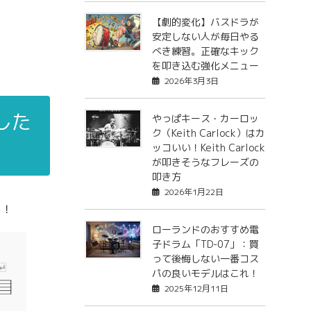
【劇的変化】バスドラが
安定しない人が毎日やる
べき練習。正確なキック
を叩き込む強化メニュー
2026年3月3日
した
やっぱキース・カーロッ
ク（Keith Carlock）はカ
ッコいい！Keith Carlock
が叩きそうなフレーズの
叩き方
2026年1月22日
る！
ローランドのおすすめ電
子ドラム「TD-07」：買
って後悔しない一番コス
パの良いモデルはこれ！
2025年12月11日