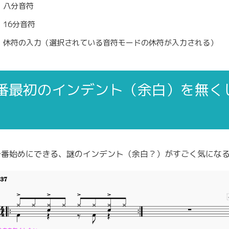
]：八分音符
]：16分音符
]：休符の入力（選択されている音符モードの休符が入力される）
番最初のインデント（余白）を無く
一番始めにできる、謎のインデント（余白？）がすごく気にな