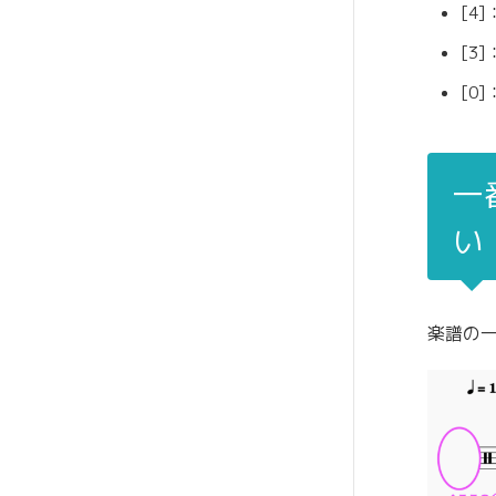
[4
[3
[0
一
い
楽譜の