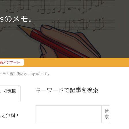
psのメモ。
者アンケート
3でドラム譜】使い方・Tipsのメモ。
キーワードで記事を検索
、ご支援
検
んと無料！
索