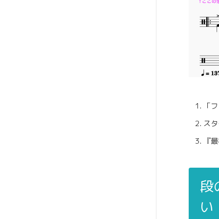
「フ
スタ
『最
段
い