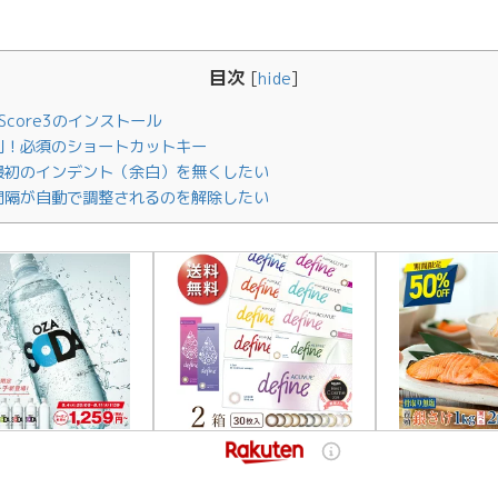
目次
[
hide
]
eScore3のインストール
利！必須のショートカットキー
最初のインデント（余白）を無くしたい
間隔が自動で調整されるのを解除したい