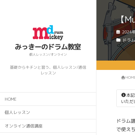
【M
2024
ドラ
基礎からキチンと習う、個人レッスン/通信
レッスン
HOM
本記
HOME
いただ
個人レッスン
ドラム譜
オンライン通信講座
で使え