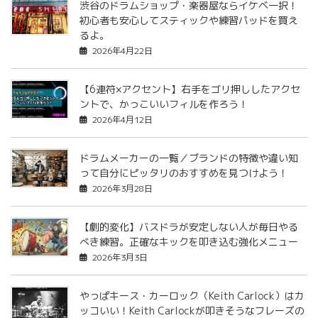
渋谷のドラムショップ・楽器屋ならイケベ一択！
初心者も安心してスティックや練習パッドを買え
るよ。
2026年4月22日
【6連符×アクセント】右手をゴリ押ししたアクセ
ントで、かっこいいフィルを作ろう！
2026年4月12日
ドラムメーカーの一覧／ブランドの特徴や違い知
って自分にピッタリのおすすめを見つけよう！
2026年3月28日
【劇的変化】バスドラが安定しない人が毎日やる
べき練習。正確なキックを叩き込む強化メニュー
2026年3月3日
やっぱキース・カーロック（Keith Carlock）はカ
ッコいい！Keith Carlockが叩きそうなフレーズの