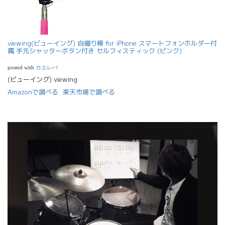
viewing(ビューイング) 自撮り棒 for iPhone スマートフォンホルダー付
属 手元シャッターボタン付き セルフィスティック (ピンク)
posted with
カエレバ
(ビューイング) viewing
Amazonで調べる
楽天市場で調べる