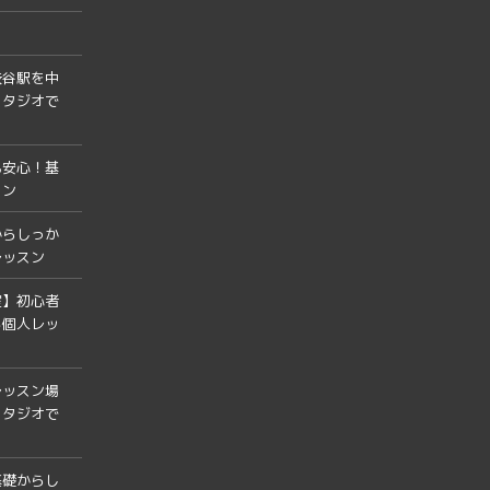
渋谷駅を中
スタジオで
も安心！基
スン
からしっか
レッスン
室】初心者
る個人レッ
レッスン場
スタジオで
基礎からし