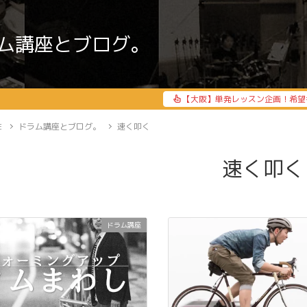
ム講座とブログ。
【大阪】単発レッスン企画！希望
E
ドラム講座とブログ。
速く叩く
速く叩く
ドラム講座