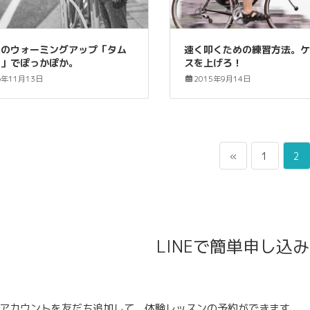
ムのウォーミングアップ「タム
速く叩くための練習方法。
し」でぽっかぽか。
スを上げろ！
6年11月13日
2015年9月14日
ペ
ペ
«
1
2
ー
ー
ジ
ジ
LINEで簡単申し込
公式アカウントを友だち追加して、体験レッスンの予約ができます。