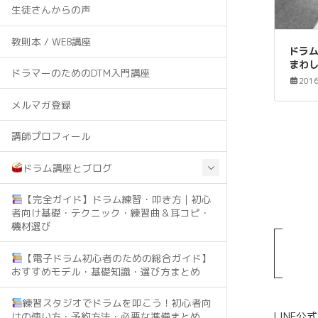
生徒さんからの声
教則本 / WEB講座
ドラ
まわ
ドラマーのためのDTM入門講座
201
メルマガ登録
講師プロフィール
投
ドラム講座とブログ
稿
【完全ガイド】ドラム練習・叩き方｜初心
の
者向け基礎・テクニック・練習曲＆耳コピ・
機材選び
ペ
【電子ドラム初心者のための総合ガイド】
おすすめモデル・基礎知識・選び方まとめ
ー
ジ
練習スタジオでドラムを叩こう！初心者向
LINE
けの使い方・予約方法・必要な準備まとめ