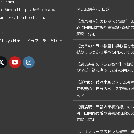
 Drummer：
ドラム講座/ブログ
, Simon Phillips, Jeff Porcaro,
ambers, Tom Brechtlein...
【東京都内】のレッスン場所｜
心に田園都市線や東横線沿線の
ト：
柔軟に対応
Tokyo Neiro - ドラマーだけどDTM
【渋谷のドラム教室】初心者で
礎からしっかり学べる個人レッ
【恵比寿駅のドラム教室】基礎
り学ぶ！初心者でも安心の個人
【新宿駅・代々木駅のドラム教
でも安心！自分のペースで通え
スン
【横浜駅・田都＆東横沿線】の
所｜田園都市線や東横線沿線の
柔軟に対応
【たまプラーザのドラム教室】