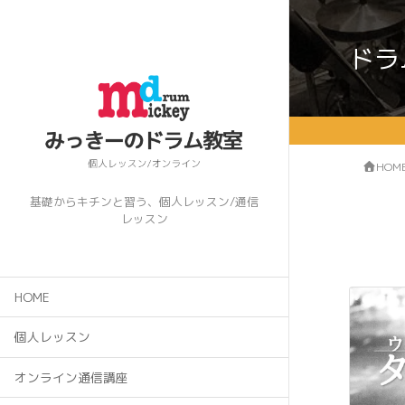
ドラ
HOM
基礎からキチンと習う、個人レッスン/通信
レッスン
HOME
個人レッスン
オンライン通信講座