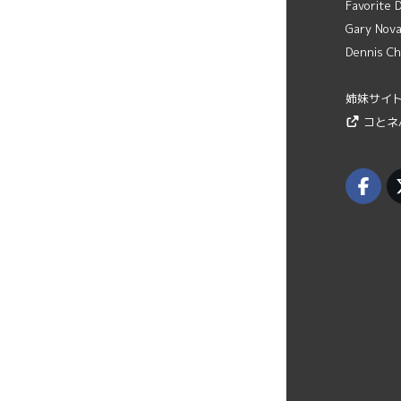
Favorite
Gary Novak
Dennis Ch
姉妹サイ
コとネ/