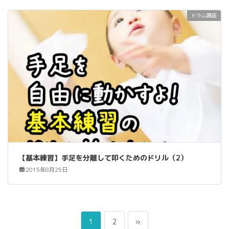
ドラム講座
【基本練習】手足を分離して叩くためのドリル（2）
2015年8月25日
投
ペ
ペ
1
2
»