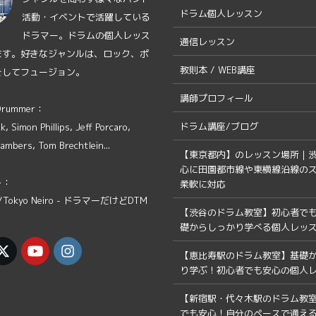
ドラム個人レッスン
活動・イベントで活躍している
ドラマー。ドラムの個人レッス
通信レッスン
ます。好きなジャンルは、ロック、ポ
教則本 / WEB講座
そしてフュージョン。
講師プロフィール
 Drummer：
ドラム講座/ブログ
, Simon Phillips, Jeff Porcaro,
ambers, Tom Brechtlein...
【東京都内】のレッスン場所｜
心に田園都市線や東横線沿線の
ト：
柔軟に対応
Tokyo Neiro - ドラマーだけどDTM
【渋谷のドラム教室】初心者で
礎からしっかり学べる個人レッ
【恵比寿駅のドラム教室】基礎
り学ぶ！初心者でも安心の個人
【新宿駅・代々木駅のドラム教
でも安心！自分のペースで通え