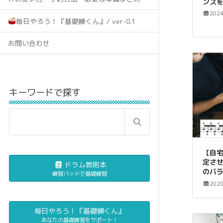
ンス
202
毎日やろう！『基礎練くん』/ ver-0.1
お問い合わせ
キーワードで探す
【自
定さ
ドラム教則本
のバ
練習パッドで基礎練習
202
毎日やろう！『基礎練くん』
あなたの基礎練習をサポート！