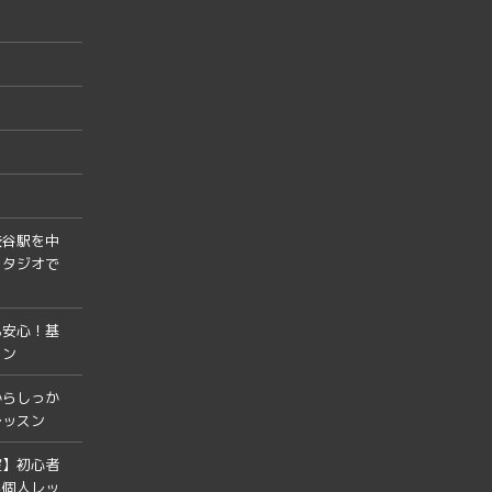
渋谷駅を中
スタジオで
も安心！基
スン
からしっか
レッスン
室】初心者
る個人レッ