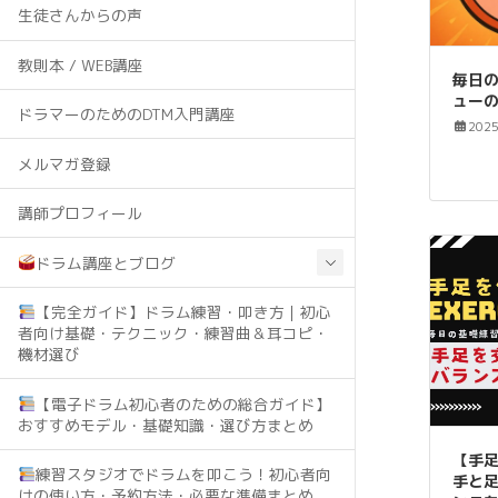
生徒さんからの声
教則本 / WEB講座
毎日
ュー
ドラマーのためのDTM入門講座
202
メルマガ登録
講師プロフィール
ドラム講座とブログ
【完全ガイド】ドラム練習・叩き方｜初心
者向け基礎・テクニック・練習曲＆耳コピ・
機材選び
【電子ドラム初心者のための総合ガイド】
おすすめモデル・基礎知識・選び方まとめ
【手足
練習スタジオでドラムを叩こう！初心者向
手と
けの使い方・予約方法・必要な準備まとめ