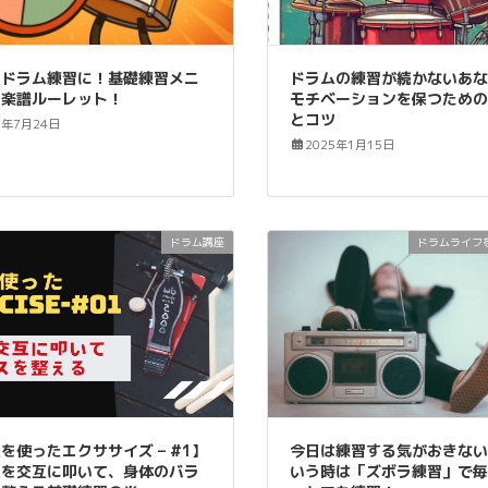
のドラム練習に！基礎練習メニ
ドラムの練習が続かないあ
の楽譜ルーレット！
モチベーションを保つため
とコツ
5年7月24日
2025年1月15日
ドラム講座
ドラムライフ
を使ったエクササイズ – #1】
今日は練習する気がおきな
足を交互に叩いて、身体のバラ
いう時は「ズボラ練習」で