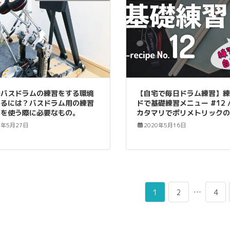
でバスドラムの練習をする環境
【自宅で毎日ドラム練習】
えるには？バスドラム用の練習
ドで基礎練習メニュー #12 
ドを使う際に必要なもの。
カタマリでポリメトリック
0年5月27日
2020年5月16日
ペ
ペ
…
ペ
1
2
4
ー
ー
ー