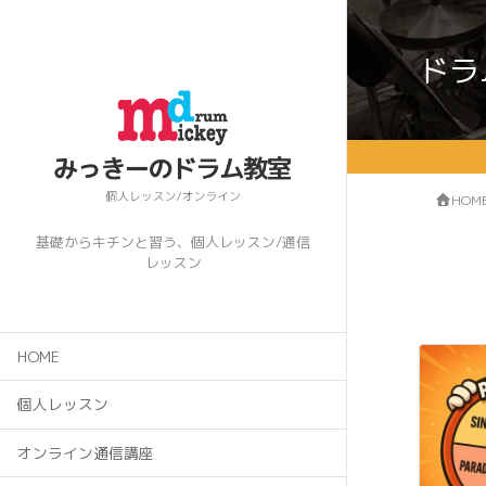
ドラ
HOM
基礎からキチンと習う、個人レッスン/通信
レッスン
HOME
個人レッスン
オンライン通信講座