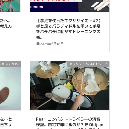
なたへ。
【手足を使ったエクササイズ – #2】
の考え方
手と足でパラディドルを叩いて手足
をバラバラに動かすトレーニングの
巻。
2024年6月18日
を楽しむブログ
ドラムライフを楽しむブログ
いな…と
Pearl コンパクトトラベラーの消音
毎日ちょ
検証。自宅で叩けるのか？をZildjian