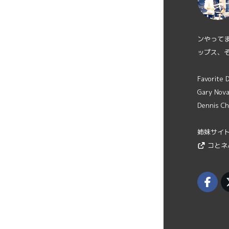
ンやって
ップス、
Favorite
Gary Novak
Dennis Ch
姉妹サイ
コとネ/