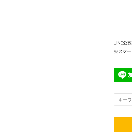
の
ペ
ー
ジ
LINE
送
※スマー
り