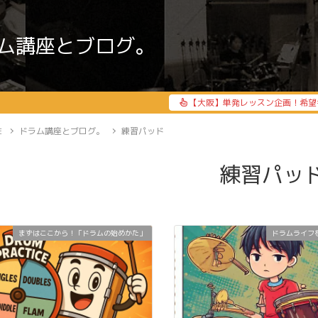
ム講座とブログ。
【大阪】単発レッスン企画！希望
E
ドラム講座とブログ。
練習パッド
練習パッ
まずはここから！「ドラムの始めかた」
ドラムライフ