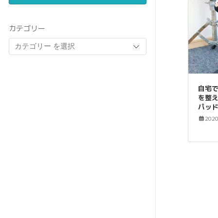
カテゴリー
自宅
を整
パッ
202
投
稿