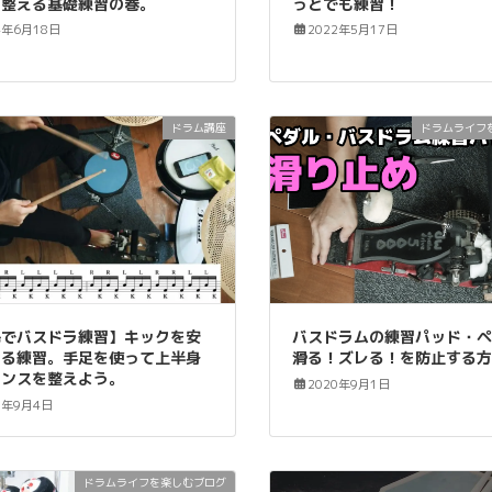
を整える基礎練習の巻。
っとでも練習！
4年6月18日
2022年5月17日
ドラム講座
ドラムライフ
宅でバスドラ練習】キックを安
バスドラムの練習パッド・
せる練習。手足を使って上半身
滑る！ズレる！を防止する
ランスを整えよう。
2020年9月1日
0年9月4日
ドラムライフを楽しむブログ