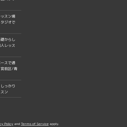
レッスン場
スタジオで
基礎からし
個人レッス
ペースで通
宮前区/青
らしっかり
ッスン
cy Policy
and
Terms of Service
apply.