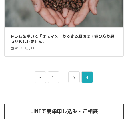
ドラムを叩いて「手にマメ」ができる原因は？握り方が悪
いかもしれません。
2017年9月11日
投
ペ
…
ペ
ペ
«
1
3
4
稿
ー
ー
ー
の
ジ
ジ
ジ
ペ
ー
LINEで簡単申し込み・ご相談
ジ
送