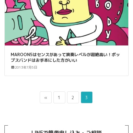
MAROON5はセンスがあって演奏レベルが超絶高い！ポッ
プスバンドはお手本にした方がいい
2013年7月5日
投
ペ
ペ
ペ
«
1
2
3
稿
ー
ー
ー
の
ジ
ジ
ジ
ペ
ー
LINEで簡単申し込み・ご相談