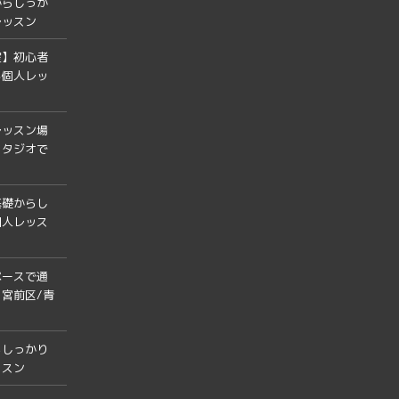
からしっか
レッスン
室】初心者
る個人レッ
レッスン場
スタジオで
基礎からし
個人レッス
ペースで通
宮前区/青
らしっかり
ッスン