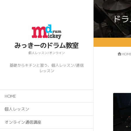
ドラ
HOM
基礎からキチンと習う、個人レッスン/通信
レッスン
HOME
個人レッスン
オンライン通信講座