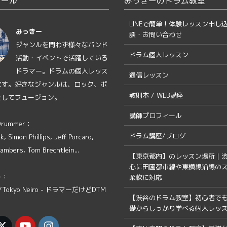
ィール
みっきーのドラム教室
LINEで簡単！体験レッスン申し
みっきー
談・お問い合わせ
ジャンルを問わず様々なバンド
ドラム個人レッスン
活動・イベントで活躍している
ドラマー。ドラムの個人レッス
通信レッスン
ます。好きなジャンルは、ロック、ポ
教則本 / WEB講座
そしてフュージョン。
講師プロフィール
 Drummer：
ドラム講座/ブログ
, Simon Phillips, Jeff Porcaro,
ambers, Tom Brechtlein...
【東京都内】のレッスン場所｜
心に田園都市線や東横線沿線の
ト：
柔軟に対応
Tokyo Neiro - ドラマーだけどDTM
【渋谷のドラム教室】初心者で
礎からしっかり学べる個人レッ