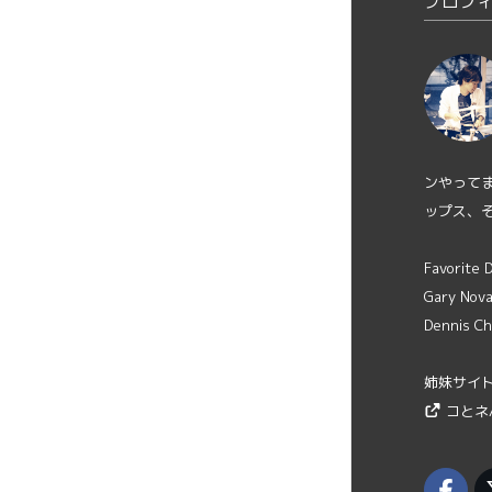
プロフ
ンやって
ップス、
Favorite
Gary Novak
Dennis Ch
姉妹サイ
コとネ/