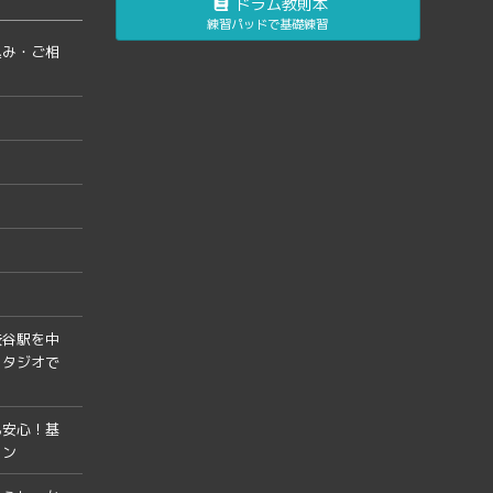
ドラム教則本
練習パッドで基礎練習
込み・ご相
渋谷駅を中
スタジオで
も安心！基
スン