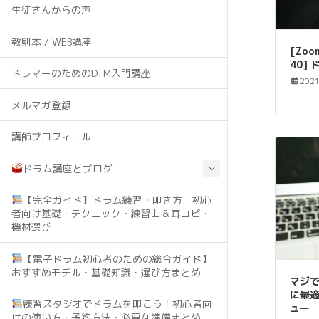
生徒さんからの声
教則本 / WEB講座
[Zoom
40]
ドラマーのためのDTM入門講座
202
メルマガ登録
講師プロフィール
ドラム講座とブログ
【完全ガイド】ドラム練習・叩き方｜初心
者向け基礎・テクニック・練習曲＆耳コピ・
機材選び
【電子ドラム初心者のための総合ガイド】
おすすめモデル・基礎知識・選び方まとめ
マジ
に最適
練習スタジオでドラムを叩こう！初心者向
ュー
けの使い方・予約方法・必要な準備まとめ