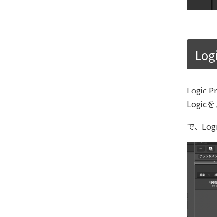
Lo
Logi
Logi
で、Lo