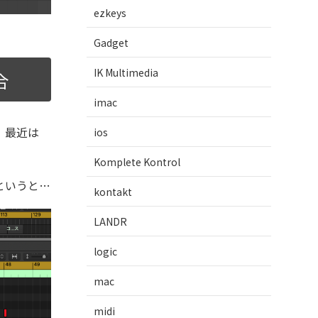
ezkeys
Gadget
IK Multimedia
合
imac
で、最近は
ios
Komplete Kontrol
？というと…
kontakt
LANDR
logic
mac
midi