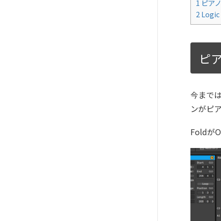
1
ピアノ
2
Log
ピ
今まではA
ンがピ
Fold