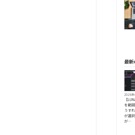
最新
2026
【LUN
を範
うすれ
が選
が…