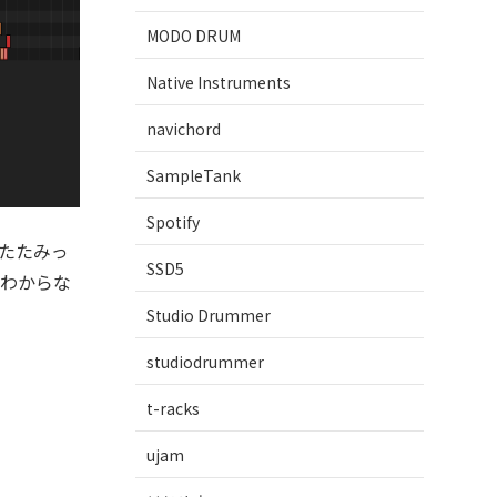
MODO DRUM
Native Instruments
navichord
SampleTank
Spotify
りたたみっ
SSD5
にわからな
Studio Drummer
studiodrummer
t-racks
ujam