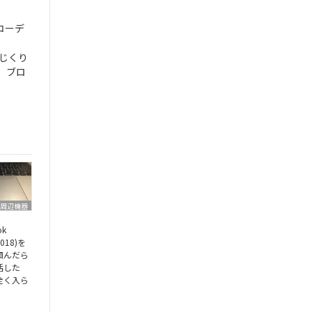
コーデ
いじくり
。ブロ
周辺機器
ok
 2018)を
頼んだら
活した
全く入ら