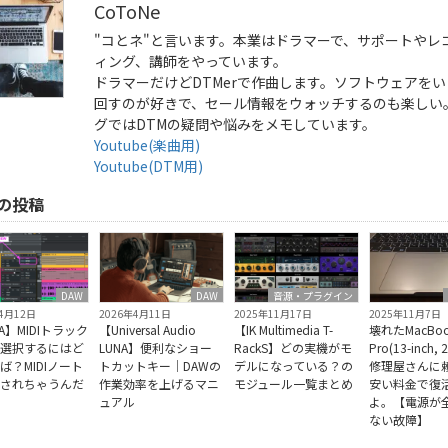
CoToNe
"コとネ"と言います。本業はドラマーで、サポートやレ
ィング、講師をやっています。
ドラマーだけどDTMerで作曲します。ソフトウェアを
回すのが好きで、セール情報をウォッチするのも楽しい
グではDTMの疑問や悩みをメモしています。
Youtube(楽曲用)
Youtube(DTM用)
の投稿
DAW
DAW
音源・プラグイン
年4月12日
2026年4月11日
2025年11月7日
2025年11月17日
A】MIDIトラック
【Universal Audio
壊れたMacBo
【IK Multimedia T-
囲選択するにはど
LUNA】便利なショー
Pro(13-inch,
RackS】どの実機がモ
ば？MIDIノート
トカットキー｜DAWの
修理屋さんに
デルになっている？の
択されちゃうんだ
作業効率を上げるマニ
安い料金で復
モジュール一覧まとめ
ュアル
よ。【電源が
ない故障】