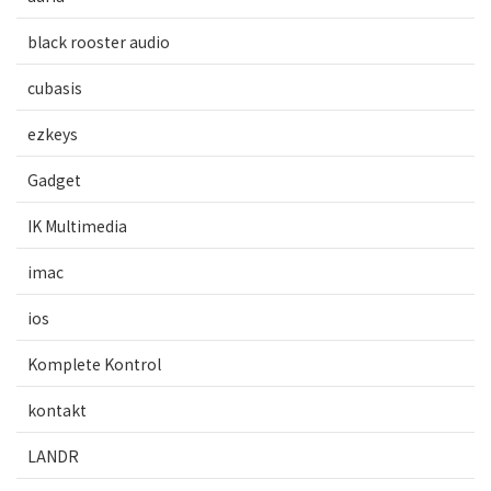
black rooster audio
cubasis
ezkeys
Gadget
IK Multimedia
imac
ios
Komplete Kontrol
kontakt
LANDR