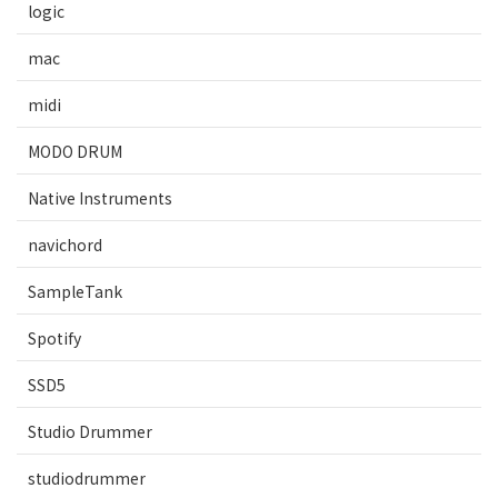
logic
mac
midi
MODO DRUM
Native Instruments
navichord
SampleTank
Spotify
SSD5
Studio Drummer
studiodrummer