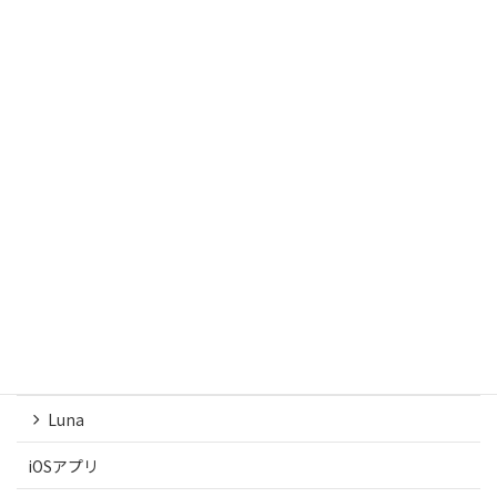
作成した楽曲はAudiostockで販売中。
こちらからどうぞ。
CATEGORIES
DaVinci Resolve
DAW
Ableton Live
Logic
Luna
iOSアプリ