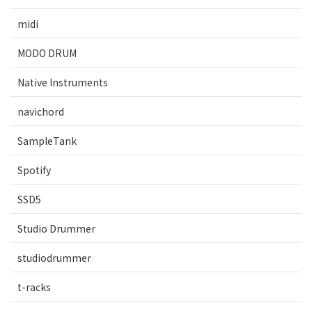
midi
MODO DRUM
Native Instruments
navichord
SampleTank
Spotify
SSD5
Studio Drummer
studiodrummer
t-racks