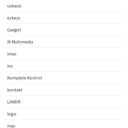
cubasis
ezkeys
Gadget
IK Multimedia
imac
ios
Komplete Kontrol
kontakt
LANDR
logic
mac