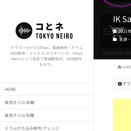
IK
2021
音源
ドラマーだけどDTMer。楽曲制作・ドラム
MIDI制作・ミックス/マスタリング。Tokyo
Neiroという名前で楽曲配信中。WEB制作
も少々。
HOM
アフ
HOME
東京ネイロ 本館
東京ネイロ 別館
ドラム打ち込み制作/アレンジ