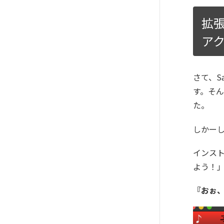
拡張
ア
さて、Sa
す。そ
た。
しかー
インス
よう！
『おぉ