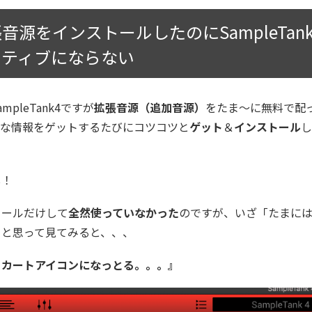
音源をインストールしたのにSampleTan
クティブにならない
mpleTank4ですが
拡張音源（追加音源）
をたま〜に無料で配
んな情報をゲットするたびにコツコツと
ゲット
＆
インストール
し！
トールだけして
全然使っていなかった
のですが、いざ「たまに
」と思って見てみると、、、
、カートアイコンになっとる。。。』