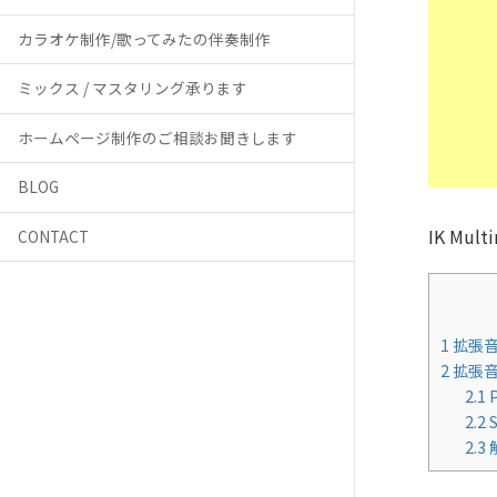
カラオケ制作/歌ってみたの伴奏制作
ミックス / マスタリング承ります
ホームページ制作のご相談お聞きします
BLOG
IK Mu
CONTACT
1
拡張音
2
拡張音
2.1
P
2.2
2.3
解