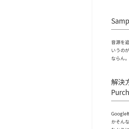
Sam
音源を追
いうのが
ならん
解決方
Purc
Googl
かそんな