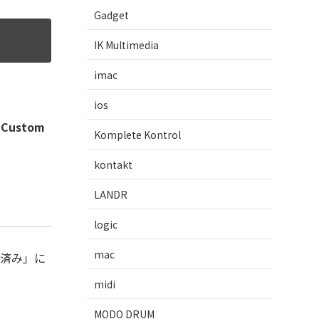
Gadget
IK Multimedia
imac
ios
Custom
Komplete Kontrol
kontakt
LANDR
logic
mac
ル済み」に
midi
MODO DRUM