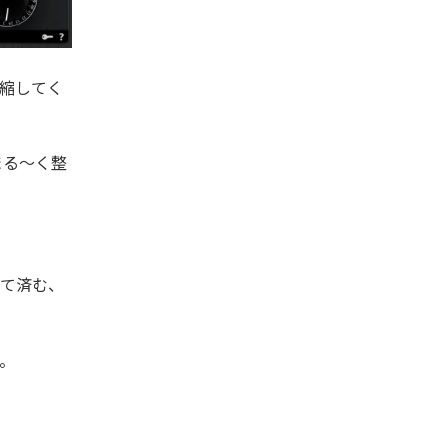
縮してく
まる〜く整
くて済む、
。