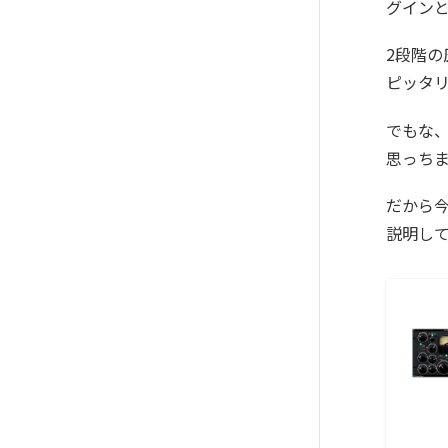
グイン
2段階
ピッタ
でもな
思っち
だから
説明し