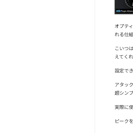
オプテ
れる仕
こいつは
えてく
設定で
アタッ
超シン
実際に
ピーク