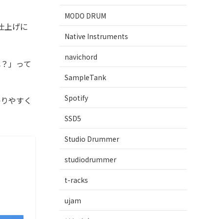
MODO DRUM
仕上げに
Native Instruments
navichord
れ？」って
SampleTank
Spotify
かりやすく
SSD5
Studio Drummer
studiodrummer
t-racks
ujam