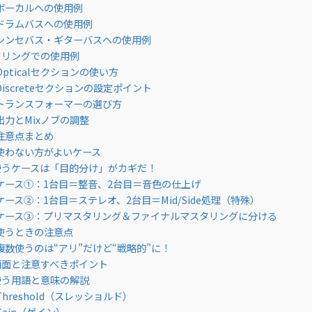
ボーカルへの使用例
ドラムバスへの使用例
シンセバス・ギターバスへの使用例
タリングでの使用例
Opticalセクションの使い方
Discreteセクションの設定ポイント
トランスフォーマーの選び方
出力とMixノブの調整
注意点まとめ
使わない方がよいケース
うケースは「目的分け」がカギだ！
ケース①：1台目＝整音、2台目＝音色の仕上げ
ケース②：1台目＝ステレオ、2台目＝Mid/Side処理（特殊）
ケース③：プリマスタリング＆ファイナルマスタリングに分ける
使うときの注意点
複数使うのは“アリ”だけど“戦略的”に！
面と注意すべきポイント
う用語と意味の解説
Threshold（スレッショルド）
Gain（ゲイン）