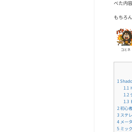
べた内
もちろん
コとネ
1
Shado
1.1
1.2
1.3
2
初心者
3
ステレ
4
メータ
5
ミック