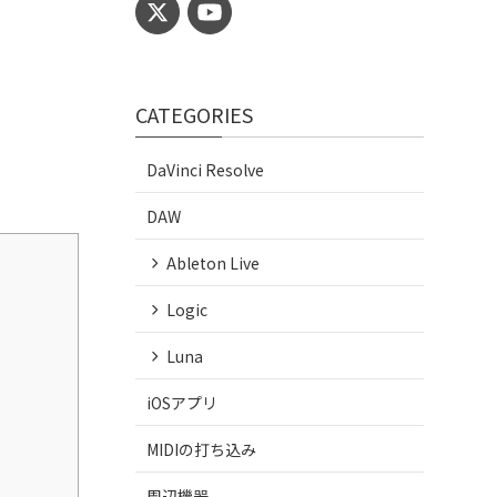
CATEGORIES
DaVinci Resolve
DAW
Ableton Live
Logic
Luna
iOSアプリ
MIDIの打ち込み
周辺機器