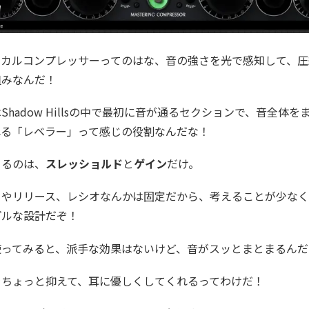
ィカルコンプレッサーってのはな、音の強さを光で感知して、圧
組みなんだ！
Shadow Hillsの中で最初に音が通るセクションで、音全体を
れる「レベラー」って感じの役割なんだな！
きるのは、
スレッショルド
と
ゲイン
だけ。
クやリリース、レシオなんかは固定だから、考えることが少な
プルな設計だぞ！
使ってみると、派手な効果はないけど、音がスッとまとまるんだ
をちょっと抑えて、耳に優しくしてくれるってわけだ！