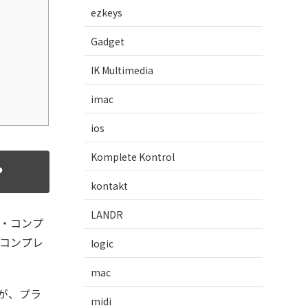
ezkeys
Gadget
IK Multimedia
imac
ios
Komplete Kontrol
？
kontakt
LANDR
ング・コンプ
コンプレ
logic
mac
社が、プラ
midi