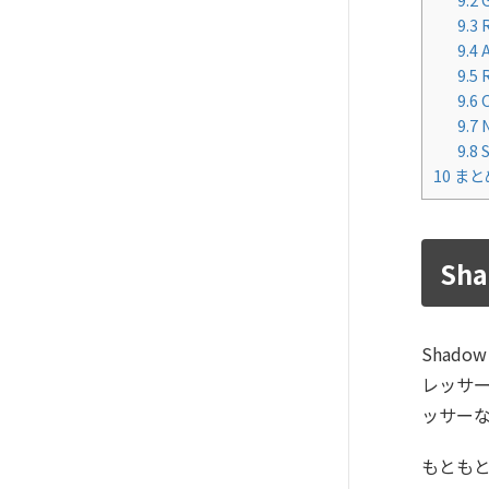
9.3
9.4
9.5
9.6
O
9.7
N
9.8
S
10
まと
Sha
Shado
レッサ
ッサー
もともと