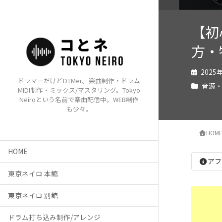
【初心
方・
2025
ドラマーだけどDTMer。楽曲制作・ドラム
音源
MIDI制作・ミックス/マスタリング。Tokyo
Neiroという名前で楽曲配信中。WEB制作
も少々。
HOM
HOME
アフ
東京ネイロ 本館
東京ネイロ 別館
ドラム打ち込み制作/アレンジ