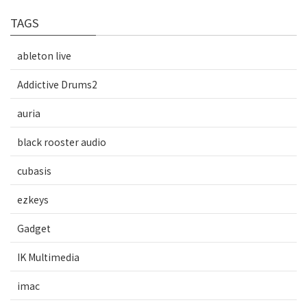
TAGS
ableton live
Addictive Drums2
auria
black rooster audio
cubasis
ezkeys
Gadget
IK Multimedia
imac