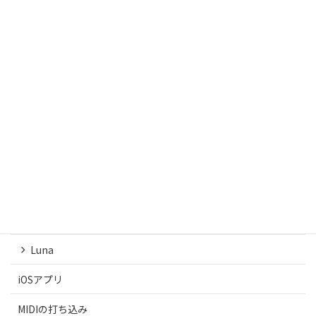
CATEGORIES
DaVinci Resolve
DAW
Ableton Live
Logic
Luna
iOSアプリ
MIDIの打ち込み