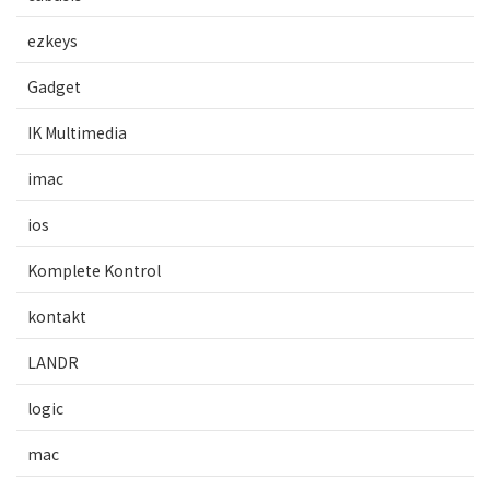
ezkeys
Gadget
IK Multimedia
imac
ios
Komplete Kontrol
kontakt
LANDR
logic
mac