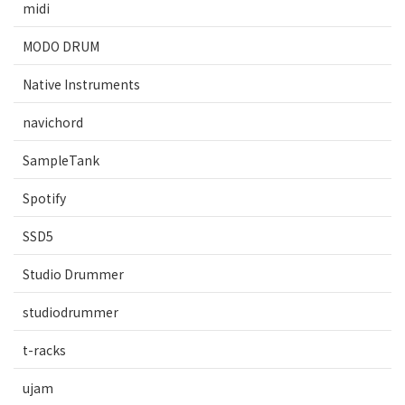
midi
MODO DRUM
Native Instruments
navichord
SampleTank
Spotify
SSD5
Studio Drummer
studiodrummer
t-racks
ujam