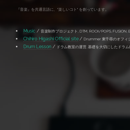
『音楽』を共通言語に、"楽しいコト" を創っています。
Music
/
音楽制作プロジェクト, DTM, ROCK/POPS, FUSION, E
Chihiro Higashi Official site
/
Drummer 東千尋のオフ
Drum Lesson
/
ドラム教室の運営, 基礎を大切にしたドラム